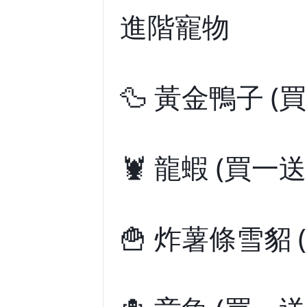
進階寵物
🦆 黃金鴨子 (買
🦞 龍蝦 (買一送
🍟 炸薯條雪貂 