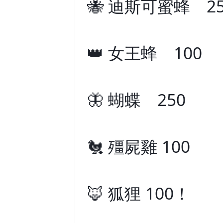
🐝 迪斯可蜜蜂 25
👑 女王蜂 100
🦋 蝴蝶 250
🐔 殭屍雞 100
🦊 狐狸 100！