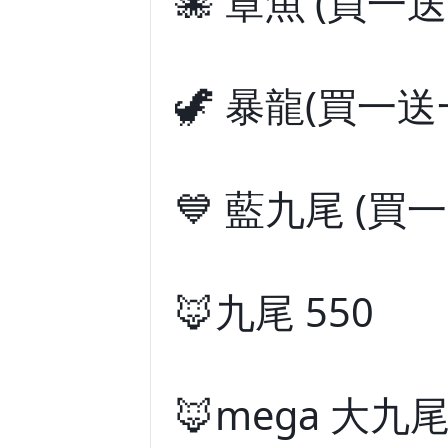
🐙 章魚 (買一送
🦖 暴龍(買一送一
💙 藍九尾 (買一
🦊九尾 550
🦊mega 大九尾