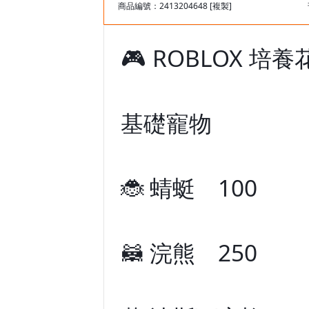
商品編號：2413204648
[複製]
🎮 ROBLOX 培養
基礎寵物
🐞 蜻蜓 100
🦝 浣熊 250