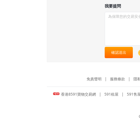
我要提問
確認送出
免責聲明
|
服務條款
|
隱
香港8591寶物交易網
|
591租屋
|
591售