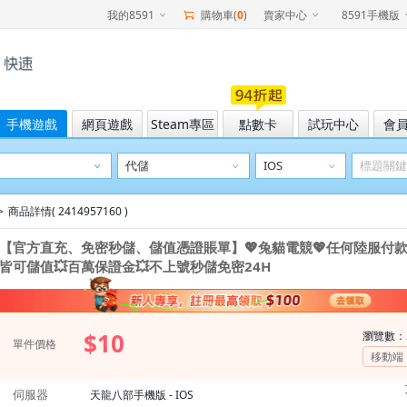
我的8591
購物車(
0
)
賣家中心
8591手機版
手機遊戲
網頁遊戲
Steam專區
點數卡
試玩中心
會
>
商品詳情( 2414957160 )
【官方直充、免密秒儲、儲值憑證賬單】
💖兔貓電競💖任何陸服付款
皆可儲值💥百萬保證金💥不上號秒儲免密24H
$10
瀏覽數：
單件價格
移動端
伺服器
天龍八部手機版 - IOS