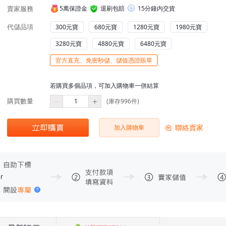
賣家服務
5萬保證金
退刷包賠
15分鐘内交貨
代儲品項
300元寶
680元寶
1280元寶
1980元寶
3280元寶
4880元寶
6480元寶
官方直充、免密秒儲、儲值憑證賬單
若購買多個品項，可加入購物車一併結算
購買數量
(庫存996件)
聯絡賣家
加入購物車