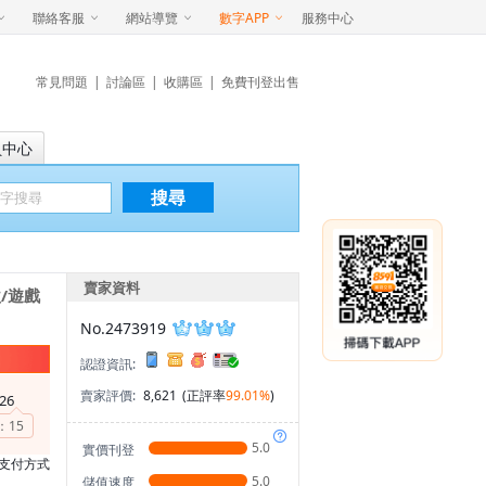
聯絡客服
網站導覽
數字APP
服務中心
常見問題
|
討論區
|
收購區
|
免費刊登出售
員中心
搜尋
賣家資料
/遊戲
No.2473919
認證資訊:
賣家評價:
8,621
(正評率
99.01%
)
26
：
15
5.0
實價刊登
支付方式
5.0
儲值速度