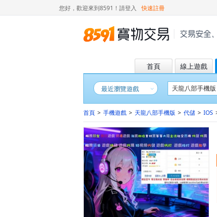
您好，歡迎來到8591！
請登入
快速註冊
首頁
線上遊戲
最近瀏覽遊戲
首頁
>
手機遊戲
>
天龍八部手機版
>
代儲
>
IOS