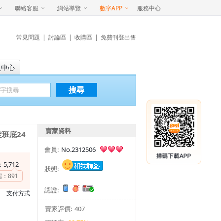
聯絡客服
網站導覽
數字APP
服務中心
常見問題
|
討論區
|
收購區
|
免費刊登出售
員中心
搜尋
賣家資料
班底24
會員:
No.2312506
5,712
：
狀態:
端：
891
認證:
支付方式
賣家評價:
407