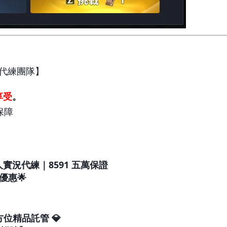
業代練團隊】
享受
。
保障
實況代練｜8591 五萬保證
優惠🌟
全方位精品託管 💎