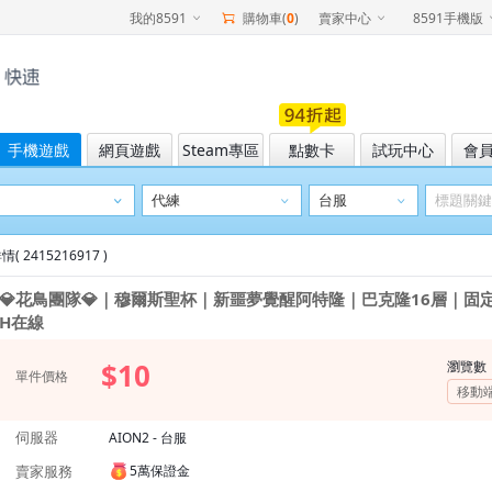
我的8591
購物車(
0
)
賣家中心
8591手機版
手機遊戲
網頁遊戲
Steam專區
點數卡
試玩中心
會
( 2415216917 )
💎花鳥團隊💎｜穆爾斯聖杯｜新噩夢覺醒阿特隆｜巴克隆16層｜固定
H在線
$10
瀏覽數
單件價格
移動
伺服器
AION2 - 台服
賣家服務
5萬保證金