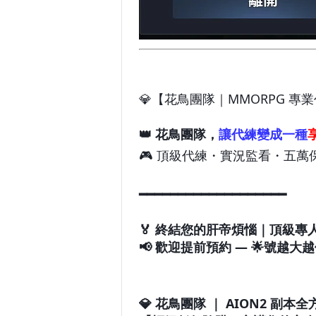
💎【花鳥團隊｜MMORPG 專
👑 花鳥團隊，
讓代練變成一種
🎮 頂級代練・實況監看・五萬
━━━━━━━━━━━━━
━━━━━━
🏅 終結您的肝帝煩惱｜頂級專人
📢 歡迎提前預約 — 🌟號越大越
💎 花鳥團隊 ｜ AION2 副本