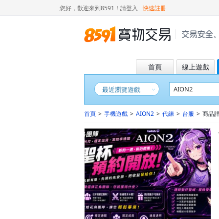
您好，歡迎來到8591！
請登入
快速註冊
首頁
線上遊戲
最近瀏覽遊戲
首頁
>
手機遊戲
>
AION2
>
代練
>
台服
>
商品詳情