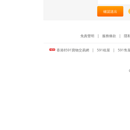
確認送出
免責聲明
|
服務條款
|
隱
香港8591寶物交易網
|
591租屋
|
591售