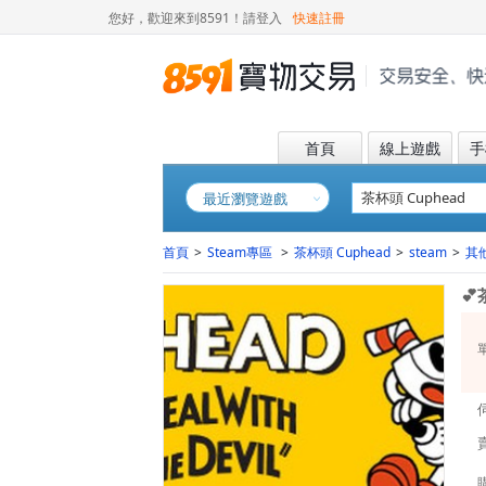
您好，歡迎來到8591！
請登入
快速註冊
首頁
線上遊戲
手
最近瀏覽遊戲
首頁
>
Steam專區
>
茶杯頭 Cuphead
>
steam
>
其
💕