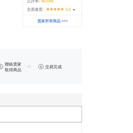
正評率:
99.54%
交易速度:
5.0
賣家所有商品 >>>