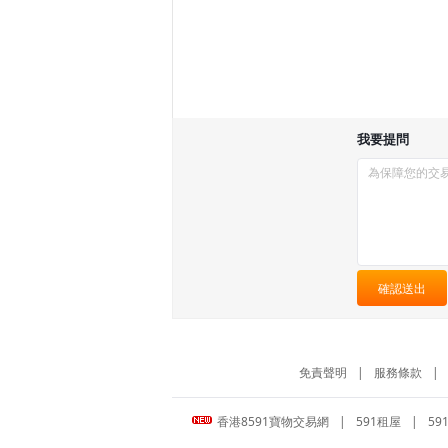
我要提問
確認送出
免責聲明
|
服務條款
|
香港8591寶物交易網
|
591租屋
|
59