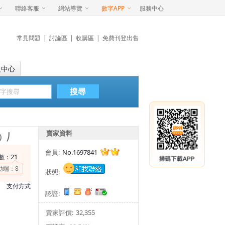
聯絡客服
網站導覽
數字APP
服務中心
常見問題
|
討論區
|
收購區
|
免費刊登出售
員中心
搜尋
賣家資料
）⎠
會員:
No.1697841
21
數：
動端：
8
狀態:
支付方式
認證:
賣家評價:
32,355