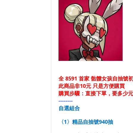
全 8591 首家
骷髏女孩自抽號初始
此商品非10元 只是方便購買
購買步驟：直接下單，要多少元的
--------
自選組合
〈1〉精品自抽號940抽