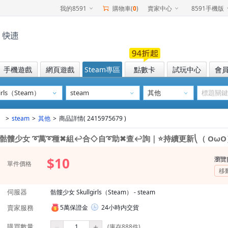
我的8591
購物車(
0
)
賣家中心
8591手機版
手機遊戲
網頁遊戲
Steam專區
點數卡
試玩中心
會
）
>
steam
>
其他
>
商品詳情( 2415975679 )
骷髏少女 ➰萬➰種✖組↩合◇自➰助✖查↩詢｜⭐持續更新⎝（ OωO
$10
瀏覽
單件價格
移
伺服器
骷髏少女 Skullgirls（Steam） - steam
賣家服務
5萬保證金
24小時内交貨
購買數量
(庫存888件)