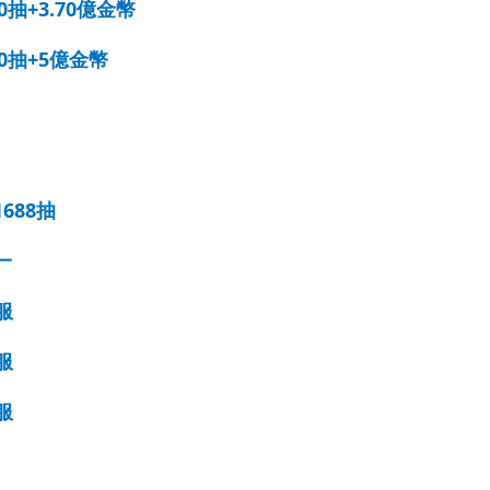
抽+3.70億金幣
0抽+5億金幣
688抽
一
服
服
服