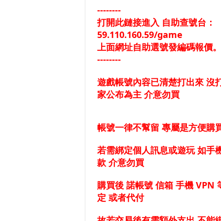
--------
打開此鏈接進入 自助查號台：
59.110.160.59/game
上面網址自助選號發編碼報價
--------
遊戲帳號內容已清楚打出來 沒打
家公布為主 介意勿買
帳號一律不幫留 專屬是方便購買
若需綁定個人訊息或遊玩 如手機 
款 介意勿買
購買後 諾帳號 信箱 手機 V
定 或者代付
故若交易後有需額外支出 不能