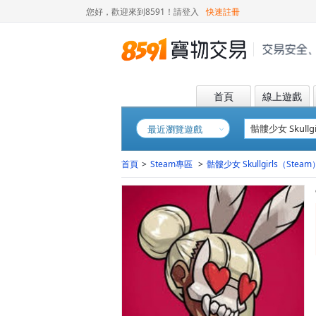
您好，歡迎來到8591！
請登入
快速註冊
首頁
線上遊戲
最近瀏覽遊戲
首頁
>
Steam專區
>
骷髏少女 Skullgirls（Steam