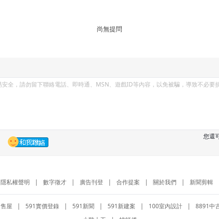
尚無提問
您還
隱私權聲明
|
數字徵才
|
廣告刊登
|
合作提案
|
關於我們
|
新聞剪輯
1售屋
|
591實價登錄
|
591新聞
|
591新建案
|
100室內設計
|
8891中