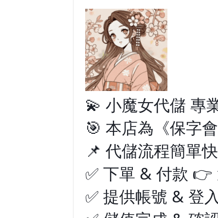
💫 小魔女代儲 專業
🎯 本店為《保字
📌 代儲流程簡單快
✅ 下單 & 付款 
✅ 提供帳號 & 