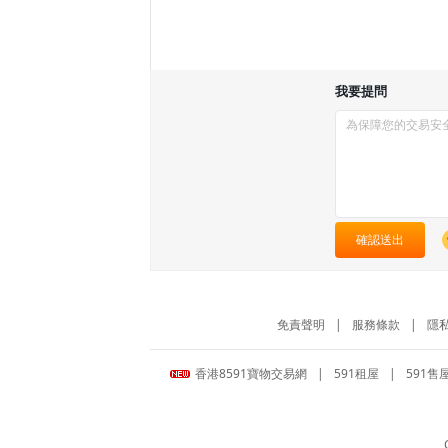
我要提問
確認送出
免責聲明
|
服務條款
|
隱
香港8591寶物交易網
|
591租屋
|
591售