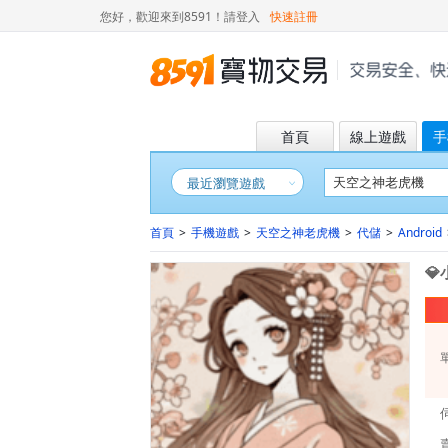
您好，歡迎來到8591！
請登入
快速註冊
首頁
線上遊戲
手
最近瀏覽遊戲
首頁
>
手機遊戲
>
天空之神老虎機
>
代儲
>
Android
