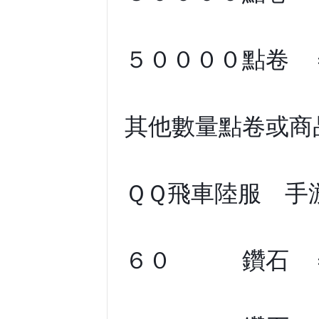
５００００點卷 
其他數量點卷或商
ＱＱ飛車陸服 手
６０ 鑽石 