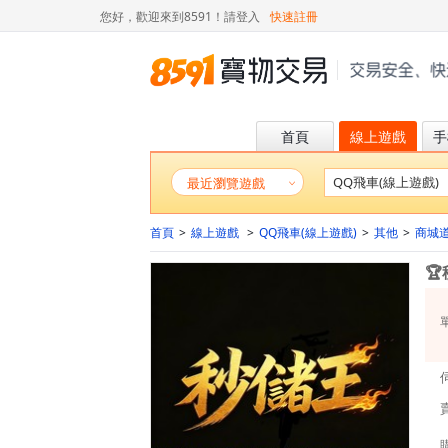
您好，歡迎來到8591！
請登入
快速註冊
首頁
線上遊戲
手
最近瀏覽遊戲
首頁
>
線上遊戲
>
QQ飛車(線上遊戲)
>
其他
>
商城
