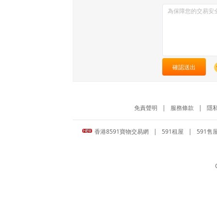
確認送出
免責聲明
|
服務條款
|
隱
香港8591寶物交易網
|
591租屋
|
591售