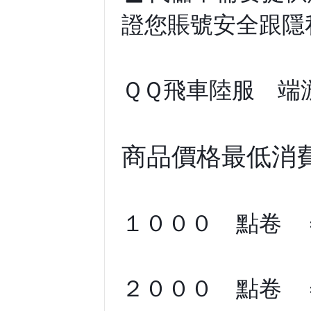
證您賬號安全跟隱
ＱＱ飛車陸服 端
商品價格最低消費
１０００ 點卷
２０００ 點卷 