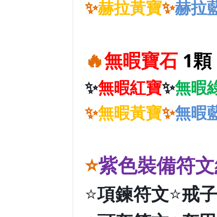
✨
赫拉黃寶
✨
赫拉
🔥
無暇寶石
1顆 
✨
無暇紅寶
✨
無暇
✨
無暇黃寶
✨
無暇
⭐️
紫色裝備符文組
⭐️
項鍊符文
⭐️
戒