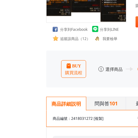
分享到Facebook
分享到LINE
追蹤該商品（12）
我要檢舉
問與答
101
商品詳細説明
商品編號：2418031272
[複製]