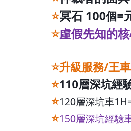
⭐️
冥石 100
=
個
⭐️
虛假先知的核心
⭐️
升級服務/王
⭐️
110層深坑經驗
⭐️
120層深坑車1H=
⭐️
150層深坑經驗車