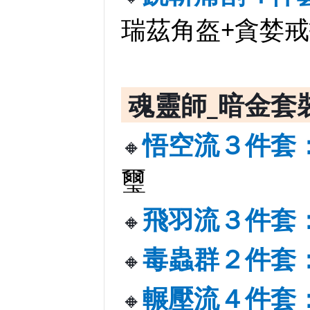
瑞茲角盔+貪婪
魂靈師_暗金套
悟空流３件套
🔸
璽
飛羽流３件套
🔸
毒蟲群２件套
🔸
輾壓流４件套
🔸