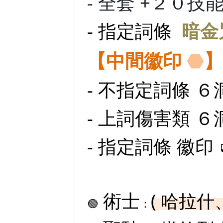
- 全套 +２０技
- 指定詞條
暗金
⬣
【中間徽印
】
- 不指定詞條 ６洞
- 上詞傷害類 ６洞
- 指定詞條 徽印 
術士
( 哈拉
🟢
：