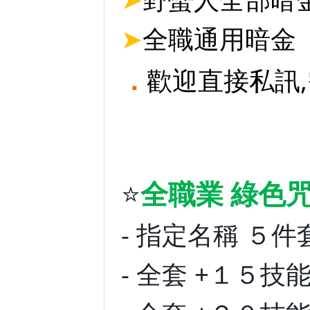
➤
全職通用暗金
．
歡迎直接私訊
⭐
全職業
綠色
- 指定名稱 ５件套
- 全套 +１５技