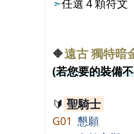
➣
任選４顆符文
🔶
遠古 獨特暗
(若您要的裝備不
🔰
聖騎士
G01
懇願