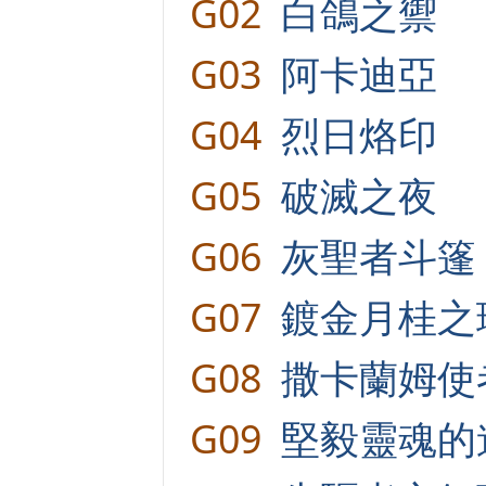
G02
白鴿之禦
G03
阿卡迪亞
G04
烈日烙印
G05
破滅之夜
G06
灰聖者斗篷
G07
鍍金月桂之
G08
撒卡蘭姆使
G09
堅毅靈魂的