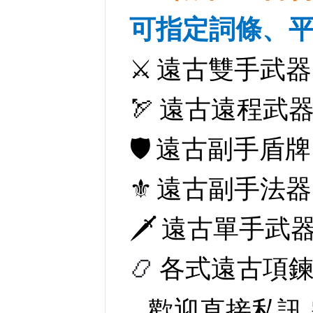
可指定
詞條、
.
.
⚔️
遠古雙手武器
.
🏹
遠古遠程武
.
🛡️
遠古副手盾牌
.
⚜️
遠古副手法器
.
🗡️
遠古單手武
.
📿
各式遠古項
．
歡迎直接私訊