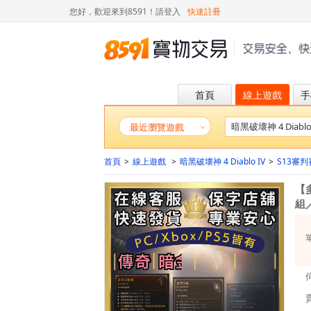
您好，歡迎來到8591！
請登入
快速註冊
首頁
線上遊戲
手
最近瀏覽遊戲
首頁
>
線上遊戲
>
暗黑破壞神 4 Diablo IV
>
S13審
【
組