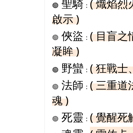
聖騎
( 熾焰
🟢
：
啟示 )
俠盜
( 目盲
🟢
：
凝眸 )
野蠻
( 狂戰
🟢
：
法師
( 三重
🟢
：
魂 )
死靈
( 覺醒
🟢
：