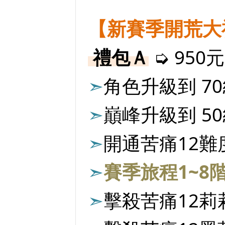
【新賽季開荒大
禮包Ａ
➭ 950元
➣
角色升級到 7
➣
巔峰升級到 5
➣
開通苦痛12難
➣
賽季旅程1~8
➣
擊殺苦痛12莉