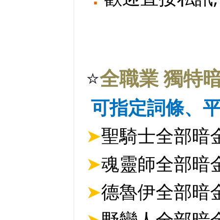
⭐
全職業 獨特
可指定詞條、
.
➤
聖騎士全部暗
➤
魂靈師全部暗
➤
德魯伊全部暗
➤
野蠻人全部暗