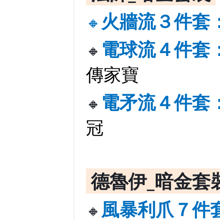
火牆流３件套
🔸
電球流４件套
🔸
傳家寶
電矛流４件套
🔸
冠
德魯伊_暗金套
風暴利爪７件套
🔸