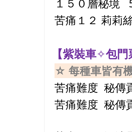
１５０層秘境 5
苦痛１２ 莉莉絲 
【紫裝車
✧
包門
☆ 每種車皆有
苦痛難度 秘傳貢
苦痛難度 秘傳貢品