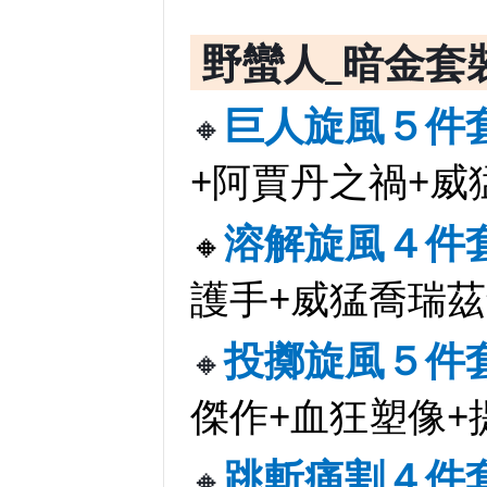
野蠻人_暗金套
巨人旋風５件
🔸
+阿賈丹之禍+威
溶解旋風４件
🔸
護手+威猛喬瑞
投擲旋風５件
🔸
傑作+血狂塑像+
跳斬痛割４件
🔸