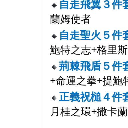
自走飛翼３件
🔸
蘭姆使者
自走聖火５件
🔸
鮑特之志+格里
荊棘飛盾５件
🔸
+命運之拳+提鮑
正義祝槌４件
🔸
月桂之環+撒卡