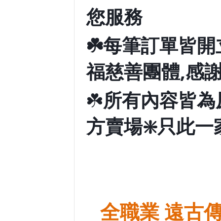
您服務
☘️
每筆訂單皆開
福慈善團體,感謝
☘️
所有內容皆為
方賣場
❇️
只此一
-
-
⭐
全職業 遠古