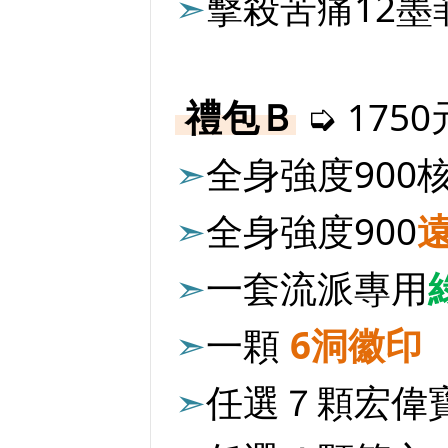
➣
擊殺苦痛12墨
禮包Ｂ
➭ 1750
➣
全身強度900
➣
全身強度900
➣
一套流派專用
➣
一顆
6洞徽印
➣
任選７顆宏偉