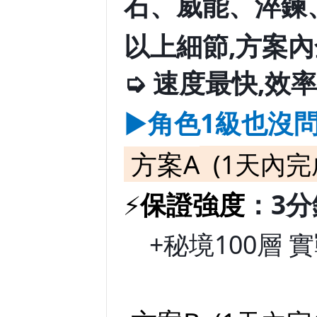
石、威能、淬鍊
以上細節,方案
➭ 速度最快,效
►
角色1級也沒
方案A
(1天內完
保證強度
：3
⚡
+秘境100層 實