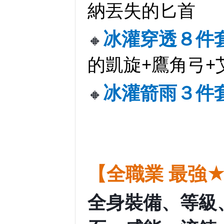
納丟失的匕首
冰灌穿透８件
🔸
的凱旋+鷹角弓+
冰灌箭雨３件
🔸
【全職業 最強
全身裝備、等級