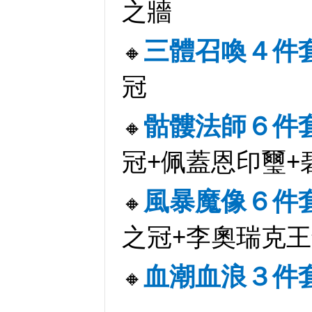
之牆
三體召喚４件
🔸
冠
骷髏法師６件
🔸
冠+佩蓋恩印璽+
風暴魔像６件
🔸
之冠+李奧瑞克王
血潮血浪３件
🔸