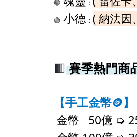
魂靈
( 雷佐
🟢
：
小德
( 納法
🟢
：
🟥
賽季熱門商
【手工金幣
】
🪙
金幣 50億 ➭ 2