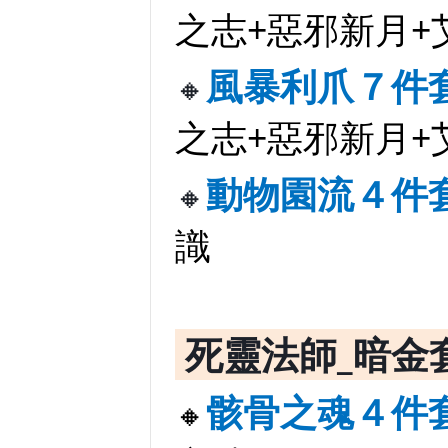
之志+惡邪新月+
風暴利爪７件套
🔸
之志+惡邪新月+
動物園流４件
🔸
識
死靈法師_暗金
骸骨之魂４件
🔸