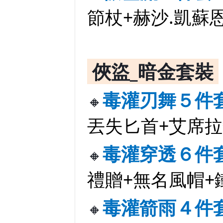
節杖+赫沙.凱蘇
俠盜_暗金套裝
毒灌刃舞５件
🔸
丟失匕首+艾席
毒灌穿透６件
🔸
禮贈+無名風帽+
毒灌箭雨４件
🔸