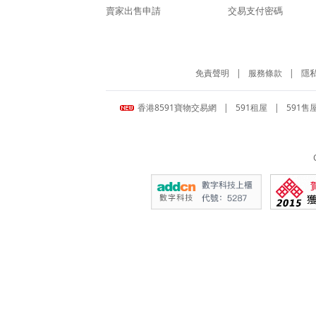
賣家出售申請
交易支付密碼
免責聲明
|
服務條款
|
隱
香港8591寶物交易網
|
591租屋
|
591售