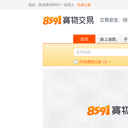
您好，歡迎來到8591！
請登入
快速註冊
首頁
線上遊戲
手
尚無瀏覽記錄
(0)
絕區零