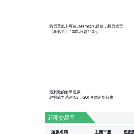
購買蒸氣卡可往Steam錢包儲值，想買就買
【蒸氣卡】 100點只需110元
最刺激的射擊遊戲
絕對武力系列(CS：GO) 各式造型特惠
新開交易區
遊戲名稱
主機平臺
遊戲