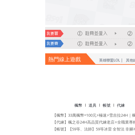
熱門線上遊戲
英雄聯盟LOL |
其他
楓幣
道具
帳號
代練