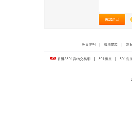
確認送出
免責聲明
|
服務條款
|
隱
香港8591寶物交易網
|
591租屋
|
591售