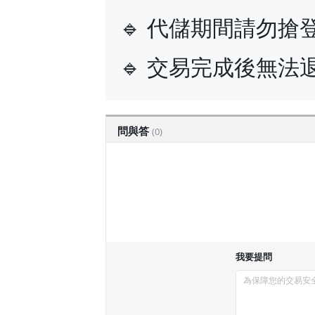
🔹 代儲期間請勿搶
🔹 交易完成後無
問與答
(0)
我要提問