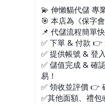
💫 伸懶貓代儲 專業
🎯 本店為《保字
📌 代儲流程簡單快
✅ 下單 & 付款 
✅ 提供帳號 & 
✅ 儲值完成 & 
易！
✅ 領收並評價 
✅其他面額、禮包