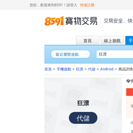
您好，歡迎來到8591！
請登入
快速註冊
首頁
線上遊戲
手
最近瀏覽遊戲
首頁
>
手機遊戲
>
狂漂
>
代儲
>
Android
>
商品詳情( 

狂漂
代儲