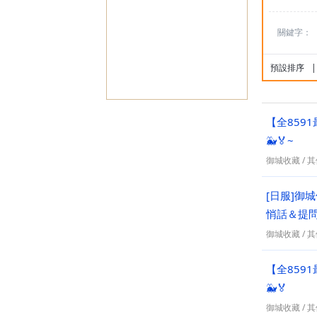
關鍵字：
預設排序
|
【全859
🐳🏅~
御城收藏
/
其
[日服]御
悄話＆提
御城收藏
/
其
【全859
🐳🏅
御城收藏
/
其