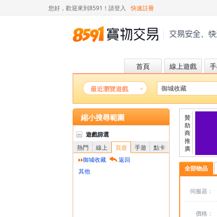
您好，歡迎來到8591！
請登入
快速註冊
首頁
線上遊戲
手
最近瀏覽遊戲
縮小搜尋範圍
贊
助
商
遊戲篩選
推
熱門
線上
頁遊
手遊
點卡
廣
御城收藏
返回
全部物品
其他
伺服器：
價格：