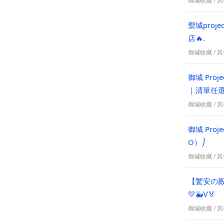
御城收藏
/
其
禦城pro
店🔥.
御城收藏
/
其
御城 Pr
｜清單任
御城收藏
/
其
御城 Pro
O）⎠
御城收藏
/
其
【驚安の殿
💛🐳Ⅴ🏅
御城收藏
/
其