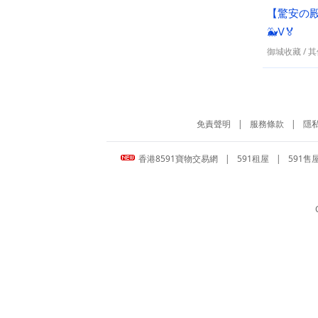
【驚安の殿
🐳Ⅴ🏅
御城收藏
/
其
免責聲明
|
服務條款
|
隱
香港8591寶物交易網
|
591租屋
|
591售