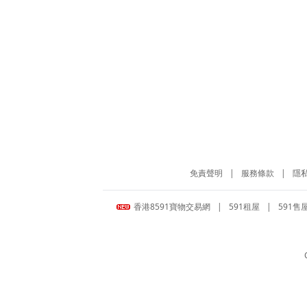
免責聲明
|
服務條款
|
隱
香港8591寶物交易網
|
591租屋
|
591售