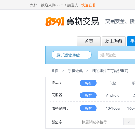
您好，歡迎來到8591！
請登入
快速註冊
首頁
線上遊戲
手
最近瀏覽遊戲
首頁
手機遊戲
我的學妹不可能那麼萌
物品：
所有
代儲
伺服器：
所有
Android
I
價格範圍：
所有
10-100元
100
關鍵字：