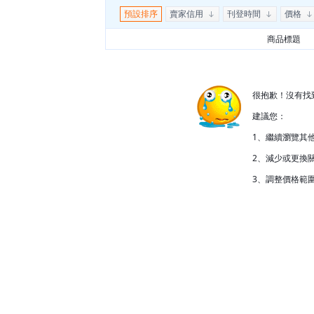
預設排序
賣家信用
刊登時間
價格
商品標題
很抱歉！沒有找
建議您：
1、繼續瀏覽其
2、減少或更換關
3、調整價格範圍