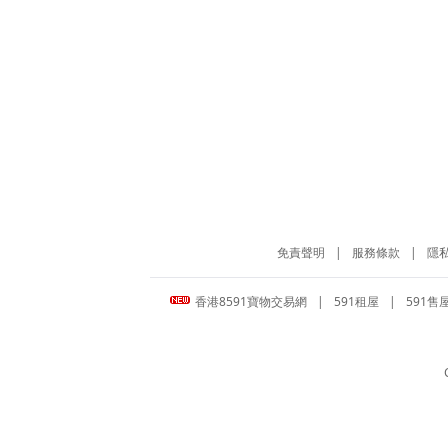
免責聲明
|
服務條款
|
隱
香港8591寶物交易網
|
591租屋
|
591售