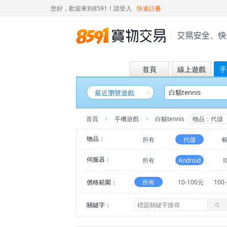
您好，歡迎來到8591！
請登入
快速註冊
首頁
線上遊戲
手
最近瀏覽遊戲
首頁
手機遊戲
白貓tennis
物品：代儲
物品：
所有
代儲
伺服器：
所有
Android
I
價格範圍：
所有
10-100元
100
關鍵字：