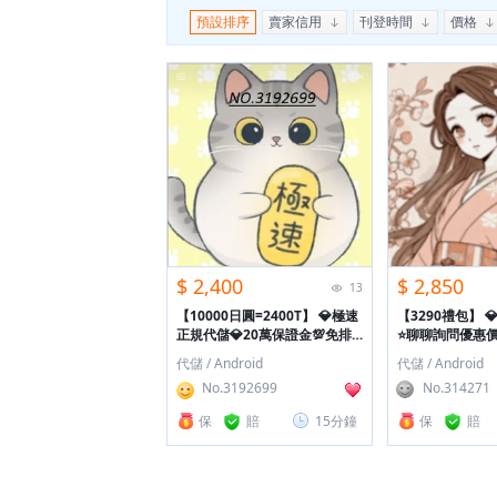
預設排序
賣家信用
刊登時間
價格
$ 2,400
$ 2,850
13
【10000日圓=2400T】
💎極速
【3290禮包】

正規代儲💎20萬保證金💯免排
⭐聊聊詢問優惠價
隊💯速儲💰
代儲 / Android
代儲 / Android
No.3192699
No.314271
保
賠
15分鐘
保
賠