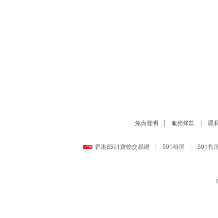
免責聲明
|
服務條款
|
隱
香港8591寶物交易網
|
591租屋
|
591售