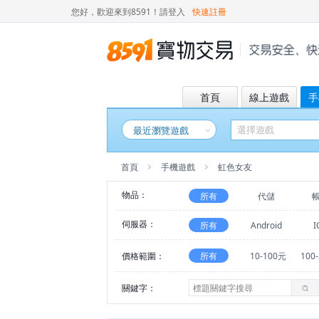
您好，歡迎來到8591！
請登入
快速註冊
首頁
線上遊戲
手
最近瀏覽遊戲
首頁
手機遊戲
虹色女友
物品：
所有
代儲
伺服器：
所有
Android
I
價格範圍：
所有
10-100元
100
關鍵字：