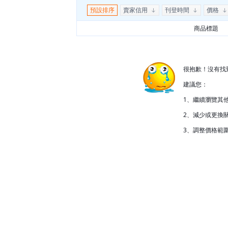
預設排序
賣家信用
刊登時間
價格
商品標題
很抱歉！沒有找
建議您：
1、繼續瀏覽其
2、減少或更換關
3、調整價格範圍