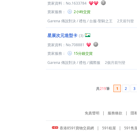
賣家資料：
No.1633784
賣家服務：
2小時交貨
Garena 傳說對決
/
禮包
/
台服-聖騎之王
2天前刊登
星展次元造型卡
(3)
賣家資料：
No.708881
賣家服務：
15分鐘交貨
Garena 傳說對決
/
禮包
/
國際服
2個月前刊登
共
219
筆
1
2
3
免責聲明
|
服務條款
|
隱
香港8591寶物交易網
|
591租屋
|
591售