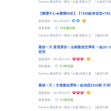
Garena 傳說對決
/
禮包
/
台服-聖騎之王
1分鐘前刊
【贈禮中心🔥贈禮66折】【1200點券造型=79
賣家資料：
No.2264437
賣家服務：
15分鐘交貨
Garena 傳說對決
/
禮包
/
台服-聖騎之王
2週前刊登
最後一天 要買要快！全網最便宜彈珠 一組25~
您用
賣家資料：
No.3825255
賣家服務：
5小時交貨
Garena 傳說對決
/
禮包
/
台服-純潔之翼
2週前刊登
最後一天！市場最低彈珠一組保證2526顆 不用
賣家資料：
No.3825255
賣家服務：
5小時交貨
Garena 傳說對決
/
禮包
/
台服-聖騎之王
3週前刊登