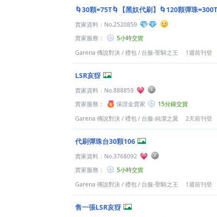
🌀30顆=75T🌀【黑奴代刷】🌀120顆彈珠=300
賣家資料：
No.2520859
賣家服務：
5小時交貨
Garena 傳說對決
/
禮包
/
台服-聖騎之王
1週前刊登
LSR亥犽
賣家資料：
No.888859
賣家服務：
保證金賣家
15分鐘交貨
Garena 傳說對決
/
禮包
/
台服-純潔之翼
2天前刊登
代刷彈珠台30顆106
賣家資料：
No.3768092
賣家服務：
5小時交貨
Garena 傳說對決
/
禮包
/
台服-聖騎之王
1週前刊登
售一張LSR亥犽