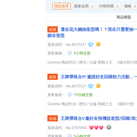
預設排序
賣家信用
刊登時間
價格
商品標題
還在花大錢抽造型嗎！？現在只需要抽一
推薦
鎖全造型
賣家資料：
No.4075521
賣家服務：
5小時交貨
Garena 傳說對決
/
禮包
/
台服-聖騎之王
3個月前刊
王牌彈珠台!!! 邀請好友回歸助力活動，
推薦
賣家資料：
No.4075521
賣家服務：
15分鐘交貨
Garena 傳說對決
/
禮包
/
台服-聖騎之王
3週前刊登
王牌彈珠台!/邀好友領傳說造型/回歸/助
推薦
賣家資料：
No.3707004
賣家服務：
5小時交貨