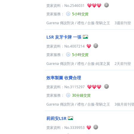
賣家資料：
No.2546031
賣家服務：
5小時交貨
Garena 傳說對決
/
禮包
/
台服-聖騎之王
3週前刊登
LSR 亥牙卡牌 一張
賣家資料：
No.4007214
賣家服務：
5小時交貨
Garena 傳說對決
/
禮包
/
台服-純潔之翼
2天前刊登
效率製圖 收費合理
賣家資料：
No.3115297
賣家服務：
30分鐘交貨
Garena 傳說對決
/
禮包
/
台服-聖騎之王
3個月前刊
莉莉安LSR
賣家資料：
No.3339953