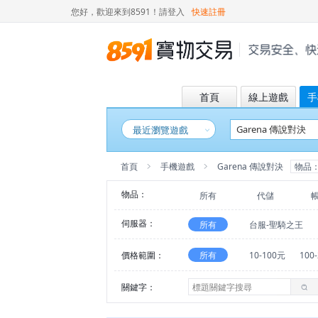
您好，歡迎來到8591！
請登入
快速註冊
首頁
線上遊戲
手
最近瀏覽遊戲
首頁
手機遊戲
Garena 傳說對決
物品
物品：
所有
代儲
伺服器：
所有
台服-聖騎之王
價格範圍：
所有
10-100元
100
關鍵字：