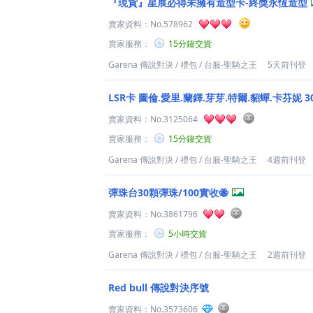
『現貨』星展必得未擁有造型卡-終獎永恆造型
賣家資料：
No.578962
賣家服務：
15分鐘交貨
Garena 傳說對決
/
禮包
/
台服-聖騎之王
5天前刊登
LSR卡 圖倫.愛里.蘭鐸.芽芽.特爾.貂蟬.卡芬妮 
賣家資料：
No.3125064
賣家服務：
15分鐘交貨
Garena 傳說對決
/
禮包
/
台服-聖騎之王
4週前刊登
彈珠台30顆彈珠/100實收🐝
賣家資料：
No.3861796
賣家服務：
5小時交貨
Garena 傳說對決
/
禮包
/
台服-聖騎之王
2週前刊登
Red bull 傳說對決序號
賣家資料：
No.3573606