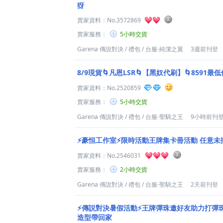
犽
賣家資料：
No.3572869
賣家服務：
5小時交貨
Garena 傳說對決
/
禮包
/
台服-純潔之翼
3週前刊登
8/9現貨🌀凡恩LSR🌀【黑奴代刷】🌀8591最低
賣家資料：
No.2520859
賣家服務：
5小時交貨
Garena 傳說對決
/
禮包
/
台服-聖騎之王
9小時前刊
⚡豪恒工作室⚡限時活動王牌集卡冊活動 任意
賣家資料：
No.2546031
賣家服務：
2小時交貨
Garena 傳說對決
/
禮包
/
台服-聖騎之王
2天前刊登
⚡傳説對決暑假活動⚡王牌彈珠邀好友助力打彈
造型帶回家