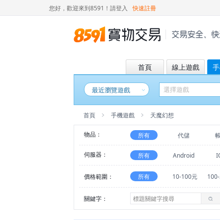
您好，歡迎來到8591！
請登入
快速註冊
首頁
線上遊戲
手
最近瀏覽遊戲
首頁
手機遊戲
天魔幻想
物品：
所有
代儲
伺服器：
所有
Android
I
價格範圍：
所有
10-100元
100
關鍵字：