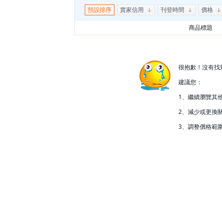
預設排序
賣家信用
刊登時間
價格
商品標題
很抱歉！沒有找
建議您：
1、繼續瀏覽其
2、減少或更換關
3、調整價格範圍