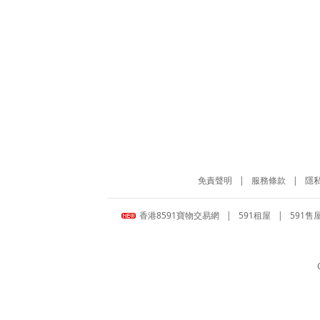
免責聲明
|
服務條款
|
隱
香港8591寶物交易網
|
591租屋
|
591售