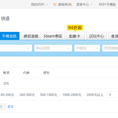
我的8591
購物車(
0
)
賣家中心
8591手機版
手機遊戲
網頁遊戲
Steam專區
點數卡
試玩中心
會
帳號
代練
禮包
IOS
100-200元
200-500元
500-1000元
1000-2000元
2000元以上
重置