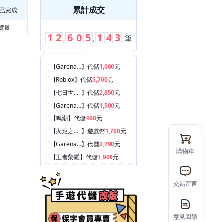
累計成交
已完成
覽量
1
2
6
0
5
1
4
3
,
,
筆
【Garena 傳說對決
】
代儲
1,000
元
【Roblox
】
代儲
5,700
元
【七日世界 Once Human
】
代儲
2,850
元
【Garena 傳說對決
】
代儲
1,500
元
【鳴潮
】
代儲
460
元
【火炬之光：無限
】
遊戲幣
1,760
元
【Garena 決勝時刻 Mobile
】
代儲
2,790
元
【王者榮耀
】
代儲
1,900
元
購物車
【Spotify
】
禮包
260
元
【Garena 傳說對決
】
代儲
1,500
元
交易留言
【其他手遊
】
代儲
2,800
元
【Garena 決勝時刻 Mobile
】
代儲
2,790
元
【Last War:Survival Game
】
代儲
880
元
意見回饋