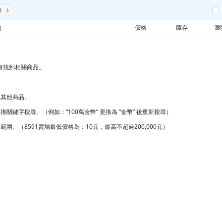
格
題
價格
庫存
瀏
有找到相關商品。
覽其他商品。
換關鍵字搜尋。（例如：“100萬金幣” 更換為 “金幣” 後重新搜尋）
範圍。（8591賣場最低價格為：10元，最高不超過200,000元）