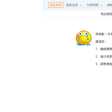
預設排序
賣家信用
刊登時間
價
商品標
很抱歉！沒
建議您：
1、繼續瀏
2、減少或更
3、調整價格