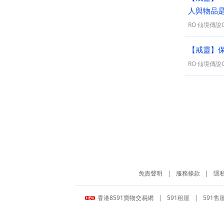
人與物品
RO 仙境傳說On
【戒靈】保
RO 仙境傳說On
免責聲明
|
服務條款
|
隱
香港8591寶物交易網
|
591租屋
|
591售