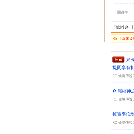
關鍵字：
預設排序
|
【溫馨提
果凍
提問享有折
RO 仙境傳說On
✿ 濃縮神之
RO 仙境傳說On
掉寶率倍增糖
RO 仙境傳說On