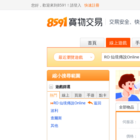
您好，歡迎來到8591！
請登入
快速註冊
首頁
線上遊戲
手
最近瀏覽遊戲
縮小搜尋範圍
遊戲篩選
熱門
線上
頁遊
手遊
點卡
RO 仙境傳說Online
返回
全部物品
波利
查爾斯
伺服器：
其他
價格：