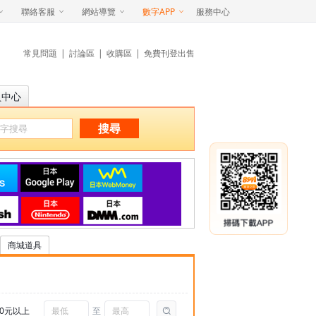
聯絡客服
網站導覽
數字APP
服務中心
常見問題
|
討論區
|
收購區
|
免費刊登出售
員中心
搜尋
商城道具
00元以上
至