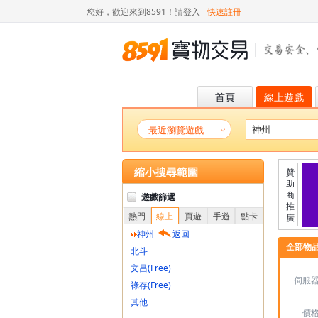
您好，歡迎來到8591！
請登入
快速註冊
首頁
線上遊戲
最近瀏覽遊戲
縮小搜尋範圍
贊
助
商
遊戲篩選
推
熱門
線上
頁遊
手遊
點卡
廣
神州
返回
全部物
北斗
文昌(Free)
伺服
祿存(Free)
其他
價