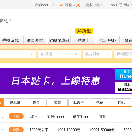
我的8591
購物車(
0
)
賣家中心
8591手機版
手機遊戲
網頁遊戲
Steam專區
點數卡
試玩中心
會
品
遊戲幣
道具
帳號
點數卡
代練
其他
器：
全部
北斗
文昌(Free)
祿存(Free)
其他
格：
全部
1000元以下
1001-10000元
10001-50000元
500