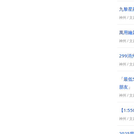
九黎星
神州
/
文昌
萬用鑰
神州
/
文昌
299消
神州
/
文昌
「最低
朋友」
神州
/
文昌
【1:5
神州
/
文昌
2025