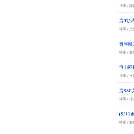
神州
/
其
賣9顆
神州
/
文昌
賣阿爾
神州
/
文昌
恆山兩
神州
/
文昌
賣380
神州
/
祿存
(5/1
神州
/
文昌