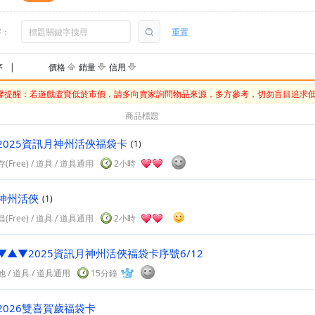
字：
重置
序
|
價格
銷量
信用
馨提醒：若遊戲虛寶低於市價，請多向賣家詢問物品來源，多方參考，切勿盲目追求
商品標題
2025資訊月神州活俠福袋卡
(1)
(Free)
/
道具
/ 道具通用
2小時
神州活俠
(1)
(Free)
/
道具
/ 道具通用
2小時
▼▲▼2025資訊月神州活俠福袋卡序號6/12
他
/
道具
/ 道具通用
15分鐘
2026雙喜賀歲福袋卡