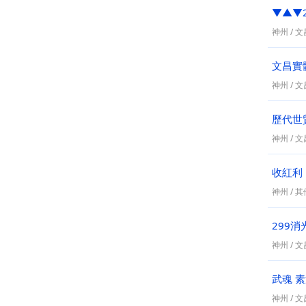
▼▲▼
神州
/
文昌
文昌實
神州
/
文昌
歷代世
神州
/
文昌
收紅利
神州
/
其
299消
神州
/
文昌
武魂 
神州
/
文昌