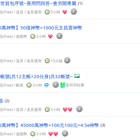
25世貿包序號~善用問與答~會另開專屬
(1)
(Free)
/
道具
/ 道具通用
5小時
00萬神幣】50億神幣=1000元文昌賣神幣
(Free)
/
遊戲幣
2小時
(Free)
/
道具
/ 道具通用
15分鐘
年帳號(共12主帳+20分身)共32帳號~
提供切結書
(Free)
/
帳號
3小時
器
(2)
(Free)
/
道具
/ 道具通用
5小時
50萬神幣】45000萬神幣=100元100元=4.5e神幣
(3)
(Free)
/
遊戲幣
2小時