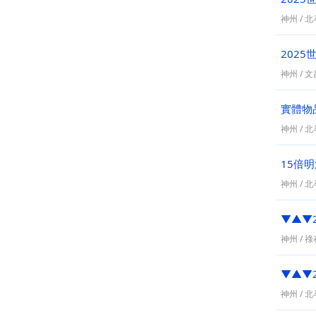
神州
/
北
2025
神州
/
文昌
實體物
神州
/
北
15倍
神州
/
北
▼▲▼
神州
/
祿存
▼▲▼
神州
/
北