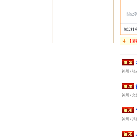
關鍵
預設排
【溫
神州
/
祿存
神州
/
文昌
神州
/
其