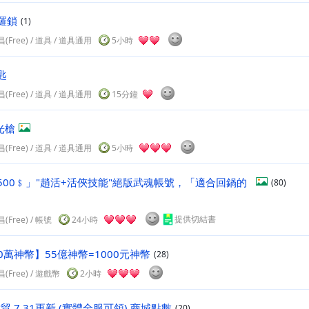
羅鎖
(1)
(Free)
/
道具
/ 道具通用
5小時
匙
(Free)
/
道具
/ 道具通用
15分鐘
光槍
(Free)
/
道具
/ 道具通用
5小時
500﹩」"趙活+活俠技能"絕版武魂帳號，「適合回鍋的
(80)
提供切結書
(Free)
/
帳號
24小時
50萬神幣】55億神幣=1000元神幣
(28)
(Free)
/
遊戲幣
2小時
世貿 7.31更新 (實體全服可領) 商城點數
(20)