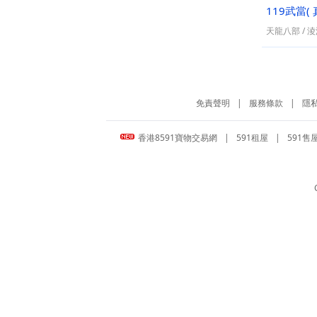
119武當(
天龍八部
/
淩
免責聲明
|
服務條款
|
隱
香港8591寶物交易網
|
591租屋
|
591售