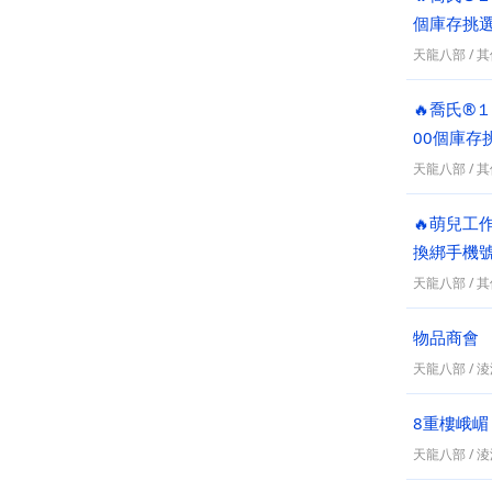
個庫存挑
天龍八部
/
其
🔥喬氏®
00個庫存
天龍八部
/
其
🔥萌兒工
換綁手機
天龍八部
/
其
物品商會
天龍八部
/
淩
8重樓峨嵋
天龍八部
/
淩