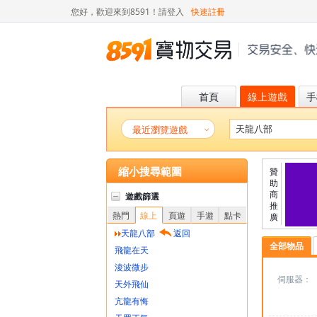
您好，歡迎來到8591！
請登入
快速註冊
首頁
線上遊戲
手
最近瀏覽遊戲
縮小搜尋範圍
贊
助
商
遊戲篩選
推
熱門
線上
頁遊
手遊
點卡
廣
天龍八部
返回
全部物品
飛龍在天
淩波微步
伺服器：
天外飛仙
亢龍有悔