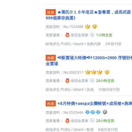
🔥喬氏®１６年老店🔥套餐選，成長武
推薦
999個庫存挑選》
賣家資料：
No.1522496
賣家服務：
保證金賣家
1小時交貨
絕地求生 PUBG
/
steam
/
遊戲代購
2年前刊登
📢新賣場大特價📢11200G=2900 序號
推薦
金賣場
賣家資料：
No.3062317
賣家服務：
保證金賣家
24小時交貨
絕地求生 PUBG
/
steam
/
其他
10個月前刊登
⭐8月特價⭐️aespa女團帳號⭐️成長槍⭐️跑
推薦
賣家資料：
No.3525444
賣家服務：
保證金賣家
24小時交貨
絕地求生 PUBG
/
steam
/
帳號
6個月前刊登