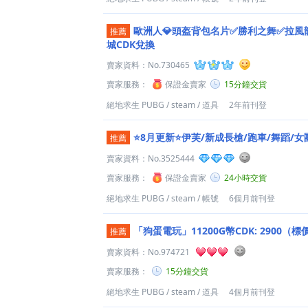
歐洲人💎頭盔背包名片✅勝利之舞✅拉風
推薦
城CDK兌換
賣家資料：
No.730465
賣家服務：
保證金賣家
15分鐘交貨
絕地求生 PUBG
/
steam
/
道具
2年前刊登
⭐8月更新⭐️伊芙/新成長槍/跑車/舞蹈/女
推薦
賣家資料：
No.3525444
賣家服務：
保證金賣家
24小時交貨
絕地求生 PUBG
/
steam
/
帳號
6個月前刊登
「狗蛋電玩」11200G幣CDK: 2900（
推薦
賣家資料：
No.974721
賣家服務：
15分鐘交貨
絕地求生 PUBG
/
steam
/
道具
4個月前刊登