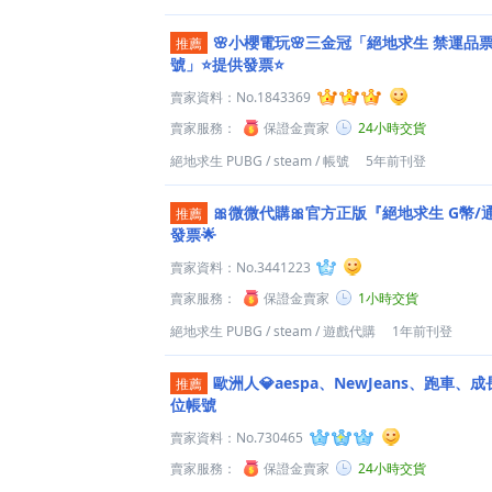
🌸小櫻電玩🌸三金冠「絕地求生 禁運品票
推薦
號」⭐️提供發票⭐️
賣家資料：
No.1843369
賣家服務：
保證金賣家
24小時交貨
絕地求生 PUBG
/
steam
/
帳號
5年前刊登
🎀微微代購🎀官方正版『絕地求生 G幣/
推薦
發票🌟
賣家資料：
No.3441223
賣家服務：
保證金賣家
1小時交貨
絕地求生 PUBG
/
steam
/
遊戲代購
1年前刊登
歐洲人💎aespa、NewJeans、跑車、成
推薦
位帳號
賣家資料：
No.730465
賣家服務：
保證金賣家
24小時交貨