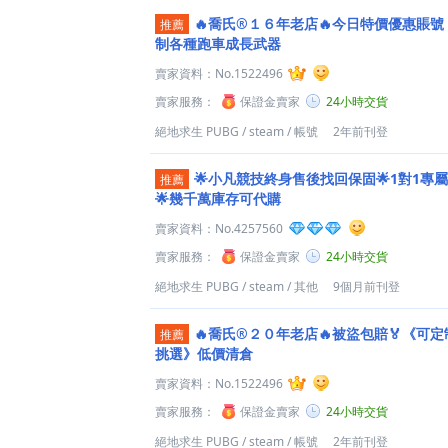
🔥喬氏®１６年老店🔥今日特價優惠賬號
推薦
制各種跑車成長武器
賣家資料：
No.1522496
賣家服務：
保證金賣家
24小時交貨
絕地求生 PUBG
/
steam
/
帳號
2年前刊登
🌟小凡競技終身售後找回保固🌟1對1專
推薦
🌟幾千萬庫存可代購
賣家資料：
No.4257560
賣家服務：
保證金賣家
24小時交貨
絕地求生 PUBG
/
steam
/
其他
9個月前刊登
🔥喬氏®２０年老店🔥被盜包賠🏅《可定
推薦
挑選》低價清倉
賣家資料：
No.1522496
賣家服務：
保證金賣家
24小時交貨
絕地求生 PUBG
/
steam
/
帳號
2年前刊登