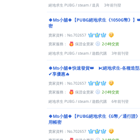
絕地求生 PUBG
/
steam
/
道具
3年前刊登
🍀Ms小舖🍀【PUBG絕地求生《1050G幣》】
密
賣家資料：
No.702657
賣家服務：
保證金賣家
2小時交貨
絕地求生 PUBG
/
steam
/
遊戲代購
3年前刊登
🍀Ms小舖🍀快速發貨👑 ⧔絕地求生-各種造
✔享優惠🔥
賣家資料：
No.702657
賣家服務：
保證金賣家
2小時交貨
絕地求生 PUBG
/
steam
/
遊戲代購
6年前刊登
🍀Ms小舖🍀【PUBG絕地求生《G幣／通行證》
用帳密
賣家資料：
No.702657