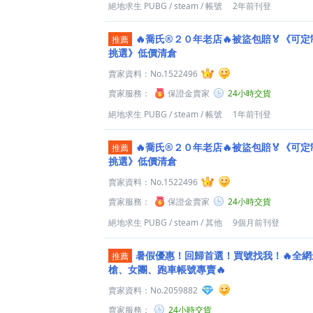
絕地求生 PUBG
/
steam
/
帳號
2年前刊登
🔥喬氏®２０年老店🔥被盜包賠🏅《可定
推薦
挑選》低價清倉
賣家資料：
No.1522496
賣家服務：
保證金賣家
24小時交貨
絕地求生 PUBG
/
steam
/
帳號
1年前刊登
🔥喬氏®２０年老店🔥被盜包賠🏅《可定
推薦
挑選》低價清倉
賣家資料：
No.1522496
賣家服務：
保證金賣家
24小時交貨
絕地求生 PUBG
/
steam
/
其他
9個月前刊登
暑假優惠！回歸首選！買號找我！🔥全
推薦
槍、女團、跑車帳號專賣🔥
賣家資料：
No.2059882
賣家服務：
24小時交貨