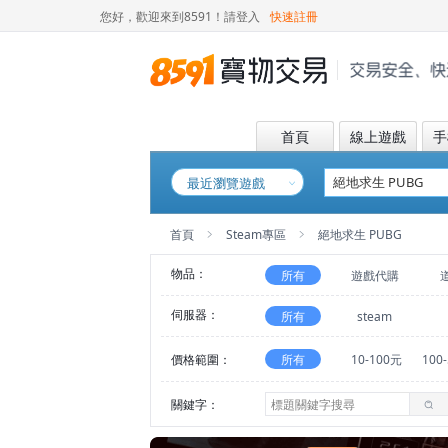
您好，歡迎來到8591！
請登入
快速註冊
首頁
線上遊戲
手
最近瀏覽遊戲
首頁
Steam專區
絕地求生 PUBG
物品：
所有
遊戲代購
伺服器：
所有
steam
價格範圍：
所有
10-100元
100
關鍵字：