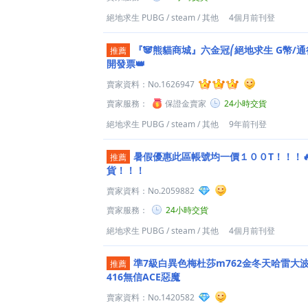
絕地求生 PUBG
/
steam
/
其他
4個月前刊登
『🐼熊貓商城』六金冠⎛絕地求生 G幣/通
推薦
開發票👑
賣家資料：
No.1626947
賣家服務：
保證金賣家
24小時交貨
絕地求生 PUBG
/
steam
/
其他
9年前刊登
暑假優惠此區帳號均一價１００T！！！
推薦
貨！！！
賣家資料：
No.2059882
賣家服務：
24小時交貨
絕地求生 PUBG
/
steam
/
其他
4個月前刊登
準7級白異色梅杜莎m762金冬天哈雷大
推薦
416無信ACE惡魔
賣家資料：
No.1420582