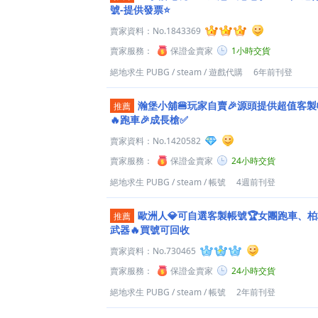
號-提供發票⭐️
賣家資料：
No.1843369
賣家服務：
保證金賣家
1小時交貨
絕地求生 PUBG
/
steam
/
遊戲代購
6年前刊登
瀚堡小舖🍔玩家自賣🎉源頭提供超值客製
推薦
🔥跑車🎉成長槍✅
賣家資料：
No.1420582
賣家服務：
保證金賣家
24小時交貨
絕地求生 PUBG
/
steam
/
帳號
4週前刊登
歐洲人💎可自選客製帳號🏆女團跑車、
推薦
武器🔥買號可回收
賣家資料：
No.730465
賣家服務：
保證金賣家
24小時交貨
絕地求生 PUBG
/
steam
/
帳號
2年前刊登