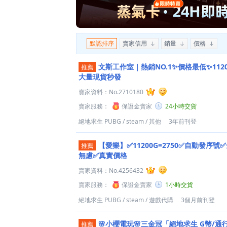
默認排序
賣家信用
銷量
價格
文斯工作室｜熱銷NO.1✨價格最低✨1120
推薦
大量現貨秒發
賣家資料：
No.2710180
賣家服務：
保證金賣家
24小時交貨
絕地求生 PUBG
/
steam
/
其他
3年前刊登
【愛樂】✅11200G=2750✅自動發序
推薦
無慮✅真實價格
賣家資料：
No.4256432
賣家服務：
保證金賣家
1小時交貨
絕地求生 PUBG
/
steam
/
遊戲代購
3個月前刊登
🌸小櫻電玩🌸三金冠「絕地求生 G幣/通
推薦