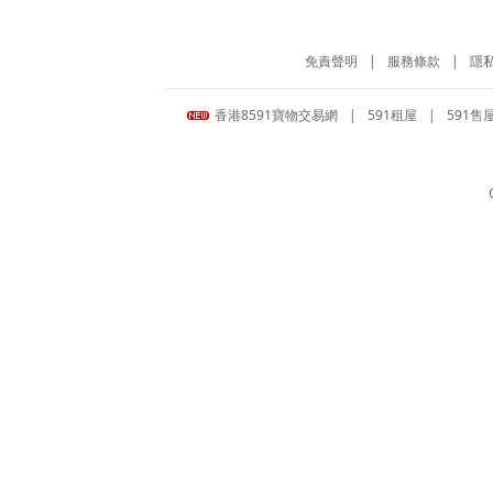
免責聲明
|
服務條款
|
隱
香港8591寶物交易網
|
591租屋
|
591售