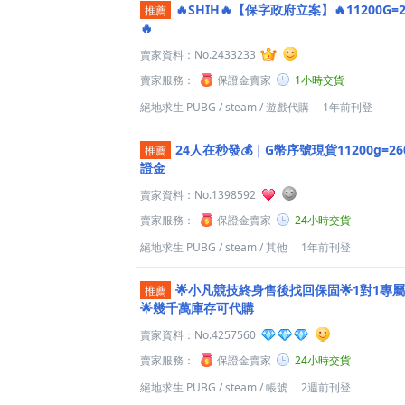
🔥SHIH🔥【保字政府立案】🔥11200G
推薦
🔥
賣家資料：
No.2433233
賣家服務：
保證金賣家
1小時交貨
絕地求生 PUBG
/
steam
/
遊戲代購
1年前刊登
24人在秒發💰｜G幣序號現貨11200g=2
推薦
證金
賣家資料：
No.1398592
賣家服務：
保證金賣家
24小時交貨
絕地求生 PUBG
/
steam
/
其他
1年前刊登
🌟小凡競技終身售後找回保固🌟1對1專
推薦
🌟幾千萬庫存可代購
賣家資料：
No.4257560
賣家服務：
保證金賣家
24小時交貨
絕地求生 PUBG
/
steam
/
帳號
2週前刊登