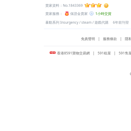
賣家資料：
No.1843369
賣家服務：
保證金賣家
1小時交貨
暴動系列 Insurgency
/
steam
/
遊戲代購
6年前刊登
免責聲明
|
服務條款
|
隱
香港8591寶物交易網
|
591租屋
|
591售