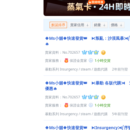
默認排序
賣家信用
銷量
價格
🍀Ms小舖🍀快速發貨👑 ⧔叛亂：沙漠風暴⧕
🔥
賣家資料：
No.702657
賣家服務：
保證金賣家
1小時交貨
暴動系列 Insurgency
/
steam
/
遊戲代購
2年前刊登
🍀Ms小舖🍀快速發貨👑 ⧔暴動 各版代購⧕
優惠🔥
賣家資料：
No.702657
賣家服務：
保證金賣家
1小時交貨
暴動系列 Insurgency
/
steam
/
遊戲代購
5年前刊登
🍀Ms小舖🍀快速發貨👑 ⧔Insurgency⧕⎛