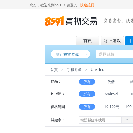
您好，歡迎來到8591！
請登入
快速註冊
首頁
線上遊戲
手
最近瀏覽遊戲
首頁
手機遊戲
Unkilled
物品：
所有
代儲
伺服器：
所有
Android
I
價格範圍：
所有
10-100元
100
關鍵字：