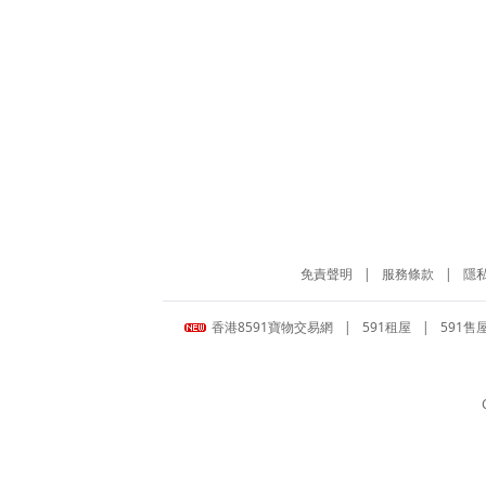
免責聲明
|
服務條款
|
隱
香港8591寶物交易網
|
591租屋
|
591售