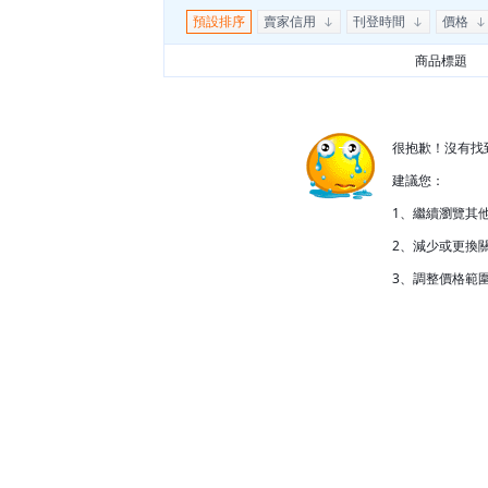
預設排序
賣家信用
刊登時間
價格
商品標題
很抱歉！沒有找
建議您：
1、繼續瀏覽其
2、減少或更換關
3、調整價格範圍