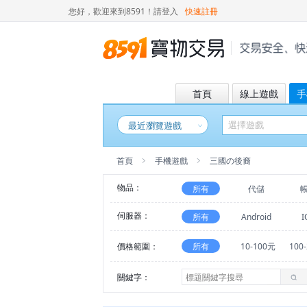
您好，歡迎來到8591！
請登入
快速註冊
首頁
線上遊戲
手
最近瀏覽遊戲
首頁
手機遊戲
三國の後裔
物品：
所有
代儲
伺服器：
所有
Android
I
價格範圍：
所有
10-100元
100
關鍵字：