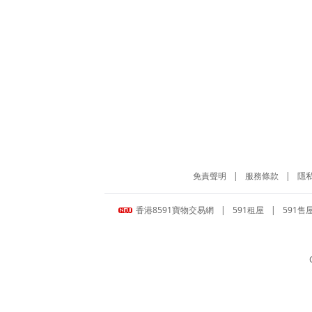
免責聲明
|
服務條款
|
隱
香港8591寶物交易網
|
591租屋
|
591售