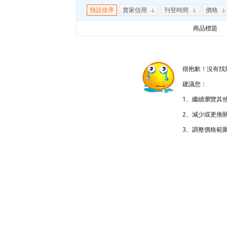
預設排序
賣家信用
刊登時間
價格
商品標題
很抱歉！沒有找
建議您：
1、繼續瀏覽其
2、減少或更換關
3、調整價格範圍