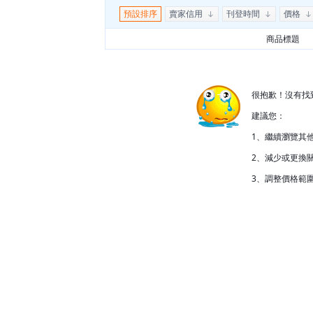
預設排序
賣家信用
刊登時間
價格
商品標題
很抱歉！沒有找
建議您：
1、繼續瀏覽其
2、減少或更換關
3、調整價格範圍