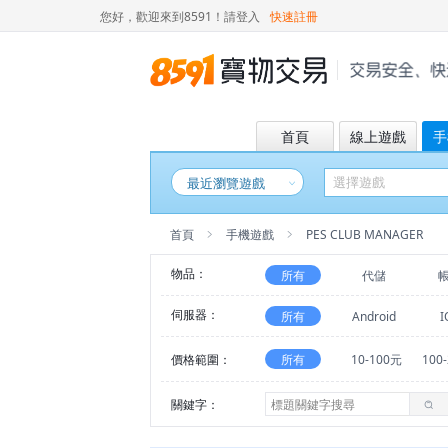
您好，歡迎來到8591！
請登入
快速註冊
首頁
線上遊戲
手
最近瀏覽遊戲
首頁
手機遊戲
PES CLUB MANAGER
物品：
所有
代儲
伺服器：
所有
Android
I
價格範圍：
所有
10-100元
100
關鍵字：