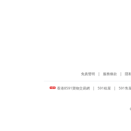
免責聲明
|
服務條款
|
隱
香港8591寶物交易網
|
591租屋
|
591售