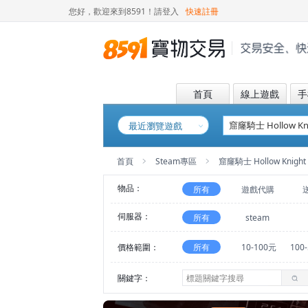
您好，歡迎來到8591！
請登入
快速註冊
首頁
線上遊戲
手
最近瀏覽遊戲
首頁
Steam專區
窟窿騎士 Hollow Knight
物品：
所有
遊戲代購
伺服器：
所有
steam
價格範圍：
所有
10-100元
100
關鍵字：