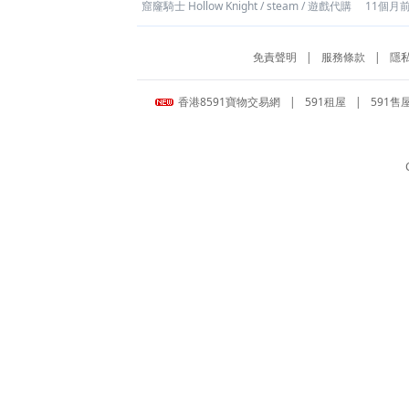
窟窿騎士 Hollow Knight
/
steam
/
遊戲代購
11個月
免責聲明
|
服務條款
|
隱
香港8591寶物交易網
|
591租屋
|
591售