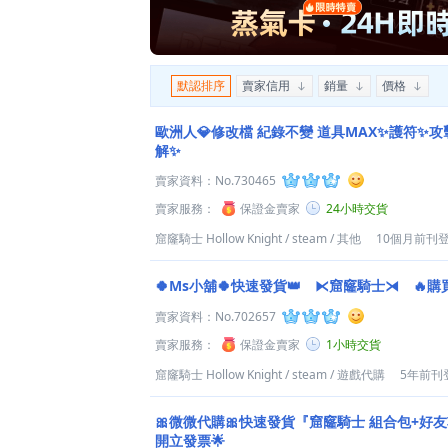
默認排序
賣家信用
銷量
價格
歐洲人💎修改檔 紀錄不變 道具MAX✨護符✨
解✨
賣家資料：
No.730465
賣家服務：
保證金賣家
24小時交貨
窟窿騎士 Hollow Knight
/
steam
/
其他
10個月前刊
🍀Ms小舖🍀快速發貨👑 ⧔窟窿騎士⧕ 🔥購
賣家資料：
No.702657
賣家服務：
保證金賣家
1小時交貨
窟窿騎士 Hollow Knight
/
steam
/
遊戲代購
5年前刊
🎀微微代購🎀快速發貨『窟窿騎士 組合包+好友
開立發票🌟