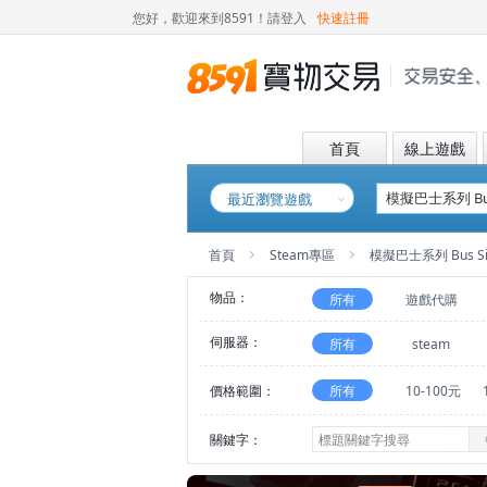
您好，歡迎來到8591！
請登入
快速註冊
首頁
線上遊戲
最近瀏覽遊戲
首頁
Steam專區
模擬巴士系列 Bus Sim
物品：
所有
遊戲代購
伺服器：
所有
steam
價格範圍：
所有
10-100元
關鍵字：