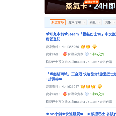
默認排序
賣家信用
銷量
價格
💝可兒本舖💝Steam『模擬巴士18』中
府營登記
賣家資料：
No.1355966
賣家服務：
保證金賣家
1小時交貨
模擬巴士系列 Bus Simulator
/
steam
/
遊戲代購
『🐼熊貓商城』三金冠 快速發貨⎛旅遊巴士
+折價券👑
賣家資料：
No.1626947
賣家服務：
保證金賣家
1小時交貨
模擬巴士系列 Bus Simulator
/
steam
/
遊戲代購
🍀Ms小舖🍀快速發貨👑 ⧔模擬巴士 各