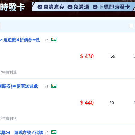
文版✂送遊戲✖折價券➥政
(5)
$ 430
159
7年前刊登
模擬器⎞👑購買送遊戲
(1)
$ 440
90
7年前刊登
版代購⧕ 遊戲序號✔代購
(2)