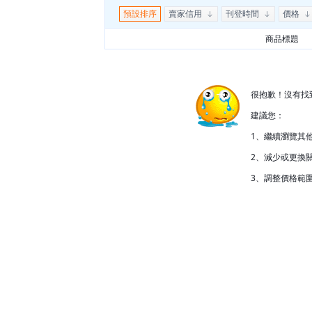
預設排序
賣家信用
刊登時間
價格
商品標題
很抱歉！沒有找
建議您：
1、繼續瀏覽其
2、減少或更換關
3、調整價格範圍