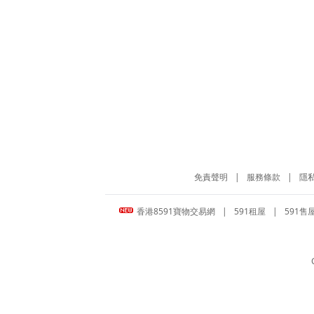
免責聲明
|
服務條款
|
隱
香港8591寶物交易網
|
591租屋
|
591售