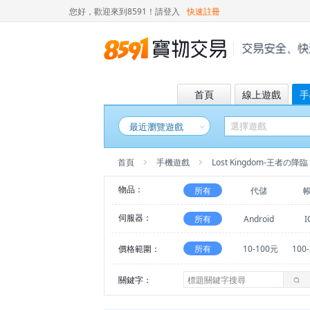
您好，歡迎來到8591！
請登入
快速註冊
首頁
線上遊戲
手
最近瀏覽遊戲
首頁
手機遊戲
Lost Kingdom-王者の降臨
物品：
所有
代儲
伺服器：
所有
Android
I
價格範圍：
所有
10-100元
100
關鍵字：