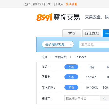
您好，歡迎來到8591！
請登入
快速註冊
首頁
線上遊戲
手
最近瀏覽遊戲
首頁
手機遊戲
Hellopet
物品：
所有
代儲
伺服器：
所有
Android
I
價格範圍：
所有
10-100元
100
關鍵字：