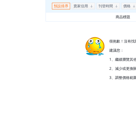
預設排序
賣家信用
刊登時間
價格
商品標題
很抱歉！沒有找
建議您：
1、繼續瀏覽其
2、減少或更換關
3、調整價格範圍