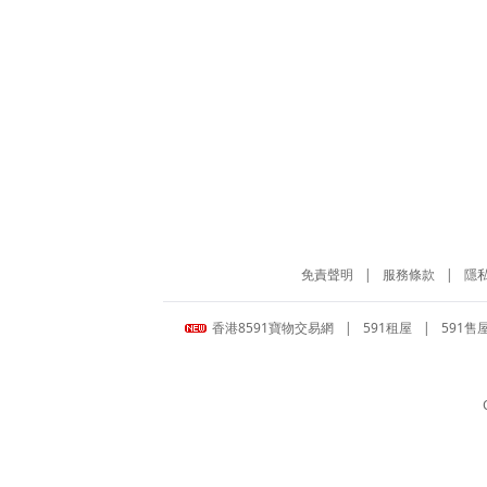
免責聲明
|
服務條款
|
隱
香港8591寶物交易網
|
591租屋
|
591售