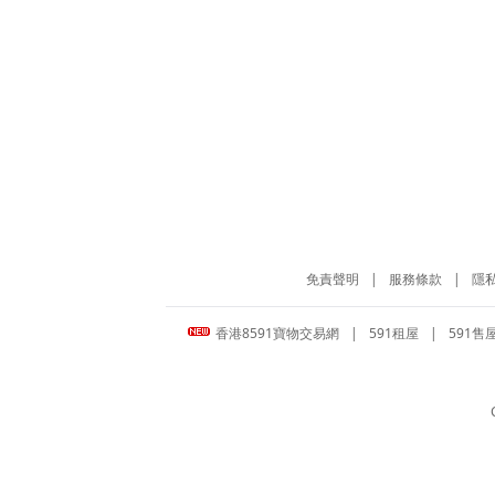
免責聲明
|
服務條款
|
隱
香港8591寶物交易網
|
591租屋
|
591售