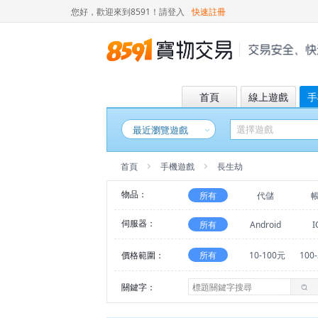
您好，歡迎來到8591！
請登入
快速註冊
首頁
線上遊戲
手
最近瀏覽遊戲
首頁
手機遊戲
長生劫
物品：
所有
代儲
伺服器：
所有
Android
I
價格範圍：
所有
10-100元
100
關鍵字：