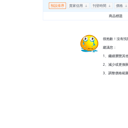
預設排序
賣家信用
刊登時間
價格
商品標題
很抱歉！沒有找
建議您：
1、繼續瀏覽其
2、減少或更換關
3、調整價格範圍