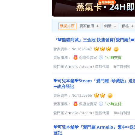
默認排序
賣家信用
銷量
價格
『🐼熊貓商城』三金冠 快速發貨⎛愛門羅⎞
賣家資料：
No.1626947
賣家服務：
保證金賣家
1小時交貨
愛門羅 Armello
/
steam
/
遊戲代購
6年前刊登
💝可兒本舖💝Steam『愛門羅 -珍藏版
➥政府登記
賣家資料：
No.1355966
賣家服務：
保證金賣家
1小時交貨
愛門羅 Armello
/
steam
/
遊戲代購
8年前刊登
💝可兒本舖💝『愛門羅 Armello』繁中
登記