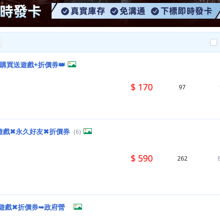
購買送遊戲+折價券👑
$ 170
97
』送遊戲✖永久好友✖折價券
(6)
$ 590
262
✂送遊戲✖折價券➥政府營