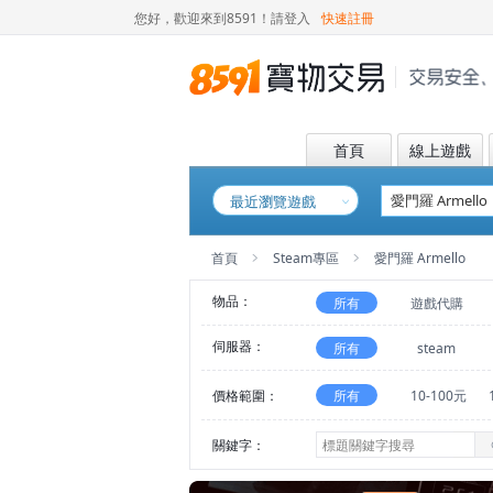
您好，歡迎來到8591！
請登入
快速註冊
首頁
線上遊戲
最近瀏覽遊戲
首頁
Steam專區
愛門羅 Armello
物品：
所有
遊戲代購
伺服器：
所有
steam
價格範圍：
所有
10-100元
關鍵字：