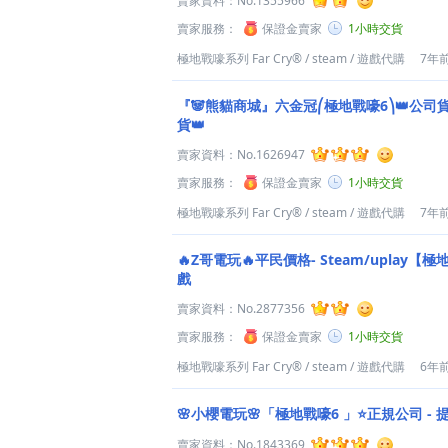
賣家資料：
No.1355966
賣家服務：
保證金賣家
1小時交貨
極地戰嚎系列 Far Cry®
/
steam
/
遊戲代購
7年
『🐼熊貓商城』六金冠⎛極地戰嚎6⎞👑公司貨
貨👑
賣家資料：
No.1626947
賣家服務：
保證金賣家
1小時交貨
極地戰嚎系列 Far Cry®
/
steam
/
遊戲代購
7年
🔥Z哥電玩🔥平民價格- Steam/uplay
戲
賣家資料：
No.2877356
賣家服務：
保證金賣家
1小時交貨
極地戰嚎系列 Far Cry®
/
steam
/
遊戲代購
6年
🌸小櫻電玩🌸「極地戰嚎6 」⭐️正規公司 - 提
賣家資料：
No.1843369