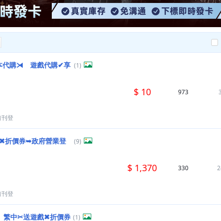
版本代購⧕ 遊戲代購✔享
(1)
$ 10
973
前刊登
遊戲✖折價券➥政府營業登
(9)
$ 1,370
330
2
前刊登
wn』繁中✂送遊戲✖折價券
(1)