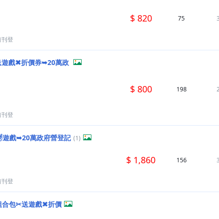
$ 820
75
前刊登
送遊戲✖折價券➥20萬政
$ 800
198
前刊登
✂送✌遊戲➥20萬政府營登記
(1)
$ 1,860
156
前刊登
曉』組合包✂送遊戲✖折價