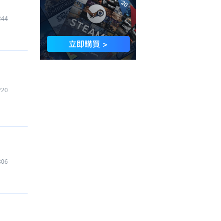
344
220
306