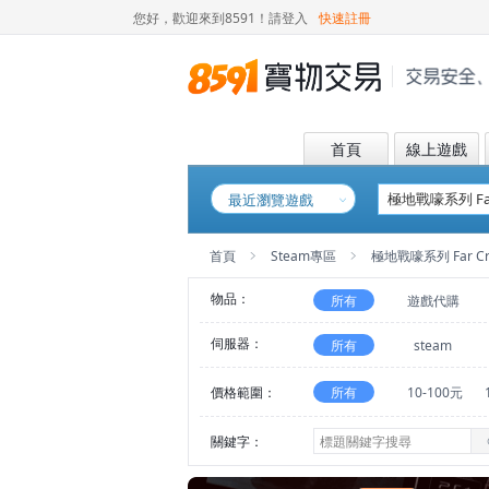
您好，歡迎來到8591！
請登入
快速註冊
首頁
線上遊戲
最近瀏覽遊戲
首頁
Steam專區
極地戰嚎系列 Far C
物品：
所有
遊戲代購
伺服器：
所有
steam
價格範圍：
所有
10-100元
關鍵字：