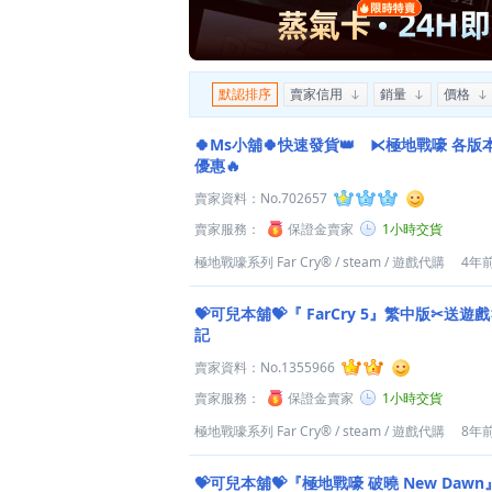
默認排序
賣家信用
銷量
價格
🍀Ms小舖🍀快速發貨👑 ⧔極地戰嚎 各
優惠🔥
賣家資料：
No.702657
賣家服務：
保證金賣家
1小時交貨
極地戰嚎系列 Far Cry®
/
steam
/
遊戲代購
4年
💝可兒本舖💝『 FarCry 5』繁中版✂送
記
賣家資料：
No.1355966
賣家服務：
保證金賣家
1小時交貨
極地戰嚎系列 Far Cry®
/
steam
/
遊戲代購
8年
💝可兒本舖💝『極地戰嚎 破曉 New Da