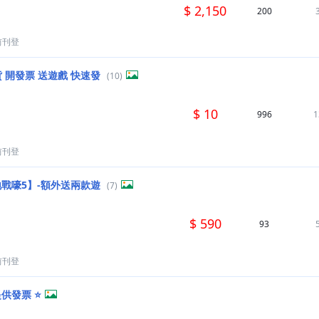
$ 2,150
200
前刊登
 開發票 送遊戲 快速發
(10)
$ 10
996
1
前刊登
【極地戰嚎5】-額外送兩款遊
(7)
$ 590
93
前刊登
供發票 ⭐️