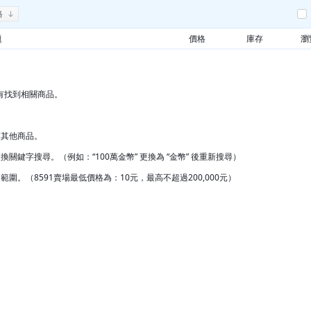
格
題
價格
庫存
瀏
有找到相關商品。
覽其他商品。
換關鍵字搜尋。（例如：“100萬金幣” 更換為 “金幣” 後重新搜尋）
範圍。（8591賣場最低價格為：10元，最高不超過200,000元）