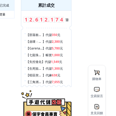
累計成交
已完成
覽量
1
2
6
1
2
1
7
4
,
,
筆
【部落衝突:皇室戰爭
】
代儲
350
元
【崩壞：星穹鐵道
】
代儲
2,380
元
【Garena 傳說對決
】
代儲
5,780
元
【七龍珠爆裂激戰
】
帳號
1,000
元
【失控進化
】
代儲
1,549
元
【生死狙擊2
】
代儲
1,300
元
【暗區突圍 Arena Breakout
】
代練
638
元
購物車
【三角洲行動
】
代儲
7,055
元
【勝利女神：妮姬
】
帳號
200
元
【Pokemon GO
】
代練
1,010
元
交易留言
【hololive Dreams
】
代儲
600
元
【天天玩樂園
】
代儲
660
元
意見回饋
【火炬之光：無限
】
遊戲幣
660
元