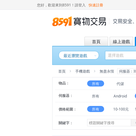
您好，歡迎來到8591！
請登入
快速註冊
首頁
線上遊戲
最近瀏覽遊戲
首頁
手機遊戲
無盡永恆
伺服器：I
物品：
所有
代儲
伺服器：
所有
Android
價格範圍：
所有
10-100元
關鍵字：