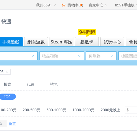
我的8591
購物車(
0
)
賣家中心
8591手機版
手機遊戲
網頁遊戲
Steam專區
點數卡
試玩中心
會
OS
帳號
代練
禮包
IOS
100-200元
200-500元
500-1000元
1000-2000元
2000元以上
重置