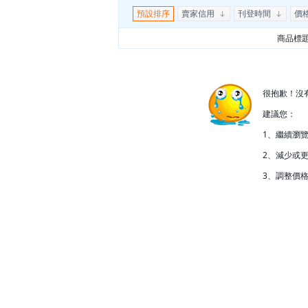
預設排序
賣家信用
刊登時間
價
商品標
很抱歉！沒
建議您：
1、繼續瀏
2、減少或更
3、調整價格