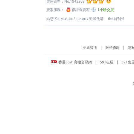
賣家資料：
No.1843369
賣家服務：
保證金賣家
1小時交貨
結戀 Koi Musubi
/
steam
/
遊戲代購
6年前刊登
免責聲明
|
服務條款
|
隱
香港8591寶物交易網
|
591租屋
|
591售