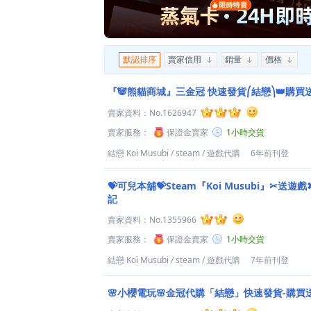
默認排序
賣家信用
銷量
價格
『🐼熊貓商城』三金冠 快速發貨⎛結戀⎞👑購買
賣家資料：
No.1626947
賣家服務：
保證金賣家
1小時交貨
結戀 Koi Musubi
/
steam
/
遊戲代購
6年前刊登
💝可兒本舖💝Steam『Koi Musubi』✂送
記
賣家資料：
No.1355966
賣家服務：
保證金賣家
1小時交貨
結戀 Koi Musubi
/
steam
/
遊戲代購
7年前刊登
🌸小櫻電玩🌸金冠代購「結戀」快速發貨-購買