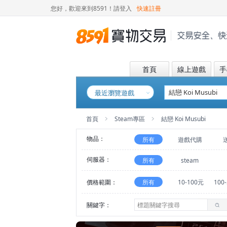
您好，歡迎來到8591！
請登入
快速註冊
首頁
線上遊戲
手
最近瀏覽遊戲
首頁
Steam專區
結戀 Koi Musubi
物品：
所有
遊戲代購
伺服器：
所有
steam
價格範圍：
所有
10-100元
100
關鍵字：