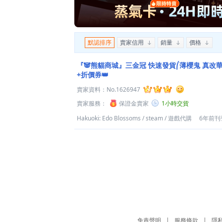
默認排序
賣家信用
銷量
價格
『🐼熊貓商城』三金冠 快速發貨⎛薄櫻鬼 真改華
+折價券👑
賣家資料：
No.1626947
賣家服務：
保證金賣家
1小時交貨
Hakuoki: Edo Blossoms
/
steam
/
遊戲代購
6年前刊
免責聲明
|
服務條款
|
隱