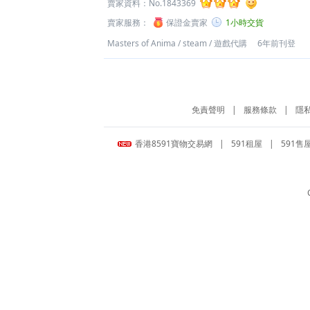
賣家資料：
No.1843369
賣家服務：
保證金賣家
1小時交貨
Masters of Anima
/
steam
/
遊戲代購
6年前刊登
免責聲明
|
服務條款
|
隱
香港8591寶物交易網
|
591租屋
|
591售