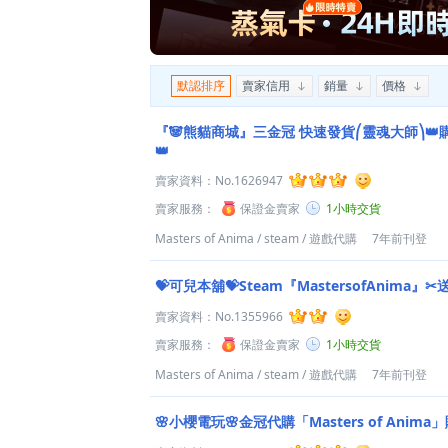
默認排序
賣家信用
銷量
價格
『🐼熊貓商城』三金冠 快速發貨⎛靈魂大師⎞
👑
賣家資料：
No.1626947
賣家服務：
保證金賣家
1小時交貨
Masters of Anima
/
steam
/
遊戲代購
7年前刊登
💝可兒本舖💝Steam『MastersofAnima
賣家資料：
No.1355966
賣家服務：
保證金賣家
1小時交貨
Masters of Anima
/
steam
/
遊戲代購
7年前刊登
🌸小櫻電玩🌸金冠代購「Masters of Ani