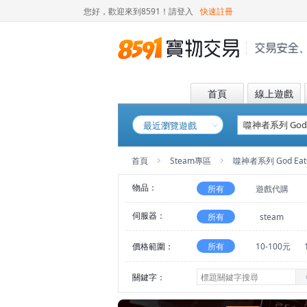
您好，歡迎來到8591！
請登入
快速註冊
首頁
線上遊戲
最近瀏覽遊戲
首頁
Steam專區
噬神者系列 God Eat
物品：
所有
遊戲代購
伺服器：
所有
steam
價格範圍：
所有
10-100元
關鍵字：