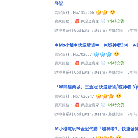
登記
賣家資料：
No.1355966
賣家服務：
保證金賣家
1小時交貨
噬神者系列 God Eater
/
steam
/
遊戲代購
7年前
🍀Ms小舖🍀快速發貨👑 ⧔噬神者3⧕ 
賣家資料：
No.702657
賣家服務：
保證金賣家
1小時交貨
噬神者系列 God Eater
/
steam
/
遊戲代購
5年前
『🐼熊貓商城』三金冠 快速發貨⎛噬神者 3⎞
賣家資料：
No.1626947
賣家服務：
保證金賣家
1小時交貨
噬神者系列 God Eater
/
steam
/
遊戲代購
7年前
🌸小櫻電玩🌸金冠代購「噬神者3」快速發