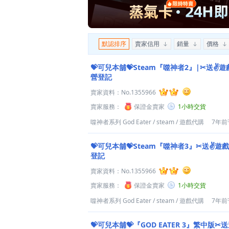
默認排序
賣家信用
銷量
價格
💝可兒本舖💝Steam『噬神者2』|✂送✌
營登記
賣家資料：
No.1355966
賣家服務：
保證金賣家
1小時交貨
噬神者系列 God Eater
/
steam
/
遊戲代購
7年前
💝可兒本舖💝Steam『噬神者3』✂送✌遊
登記
賣家資料：
No.1355966
賣家服務：
保證金賣家
1小時交貨
噬神者系列 God Eater
/
steam
/
遊戲代購
7年前
💝可兒本舖💝『GOD EATER 3』繁中版