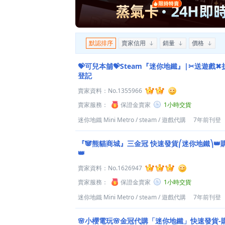
默認排序
賣家信用
銷量
價格
💝可兒本舖💝Steam『迷你地鐵』|✂送遊戲
登記
賣家資料：
No.1355966
賣家服務：
保證金賣家
1小時交貨
迷你地鐵 Mini Metro
/
steam
/
遊戲代購
7年前刊登
『🐼熊貓商城』三金冠 快速發貨⎛迷你地鐵⎞
👑
賣家資料：
No.1626947
賣家服務：
保證金賣家
1小時交貨
迷你地鐵 Mini Metro
/
steam
/
遊戲代購
7年前刊登
🌸小櫻電玩🌸金冠代購「迷你地鐵」快速發貨-