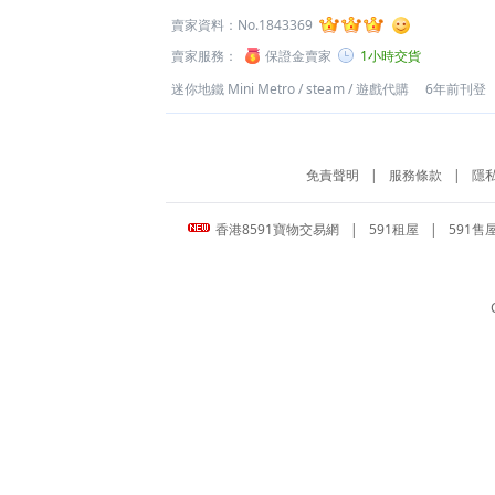
賣家資料：
No.1843369
賣家服務：
保證金賣家
1小時交貨
迷你地鐵 Mini Metro
/
steam
/
遊戲代購
6年前刊登
免責聲明
|
服務條款
|
隱
香港8591寶物交易網
|
591租屋
|
591售