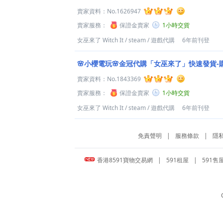
賣家資料：
No.1626947
賣家服務：
保證金賣家
1小時交貨
女巫來了 Witch It
/
steam
/
遊戲代購
6年前刊登
🌸小櫻電玩🌸金冠代購「女巫來了」快速發貨-
賣家資料：
No.1843369
賣家服務：
保證金賣家
1小時交貨
女巫來了 Witch It
/
steam
/
遊戲代購
6年前刊登
免責聲明
|
服務條款
|
隱
香港8591寶物交易網
|
591租屋
|
591售