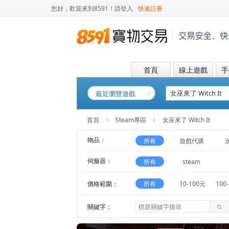
您好，歡迎來到8591！
請登入
快速註冊
首頁
線上遊戲
手
最近瀏覽遊戲
首頁
Steam專區
女巫來了 Witch It
物品：
所有
遊戲代購
伺服器：
所有
steam
價格範圍：
所有
10-100元
100
關鍵字：