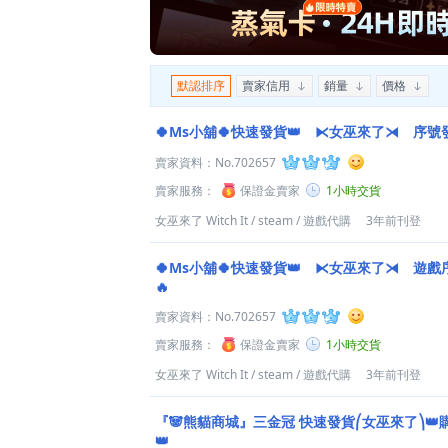
默認排序
賣家信用
銷量
價格
🍀Ms小舖🍀快速發貨👑 ⧔女巫來了⧕ 序號發
賣家資料：
No.702657
賣家服務：
保證金賣家
1小時交貨
女巫來了 Witch It
/
steam
/
遊戲代購
3年前刊登
🍀Ms小舖🍀快速發貨👑 ⧔女巫來了⧕ 遊
🔥
賣家資料：
No.702657
賣家服務：
保證金賣家
1小時交貨
女巫來了 Witch It
/
steam
/
遊戲代購
3年前刊登
『🐼熊貓商城』三金冠 快速發貨⎛女巫來了⎞
👑