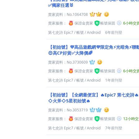
✅獨家任選🐰
賣家資料：
No.1064708
賣家服務：
保證金賣家
帳號保固
6小時交
第七史詩 Epic7
/
帳號
/
Android
6年前刊登
【初始號】💜高品遊戲網💜限定角⚡光暗角⚡聯
😍高CP好貨✅大降價🌈
賣家資料：
No.3730609
賣家服務：
保證金賣家
帳號保固
6小時交
第七史詩 Epic7
/
帳號
/
Android
1年前刊登
【初始號】【全網最便宜】🔥Epic7 第七史詩
◇火斧◇5星初始號🔥
賣家資料：
No.3053719
賣家服務：
保證金賣家
帳號保固
12小時
第七史詩 Epic7
/
帳號
/
Android
7年前刊登