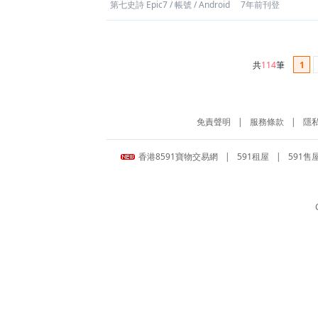
第七史詩 Epic7
/
帳號
/
Android
7年前刊登
共
114
筆
1
免責聲明
|
服務條款
|
隱
香港8591寶物交易網
|
591租屋
|
591售