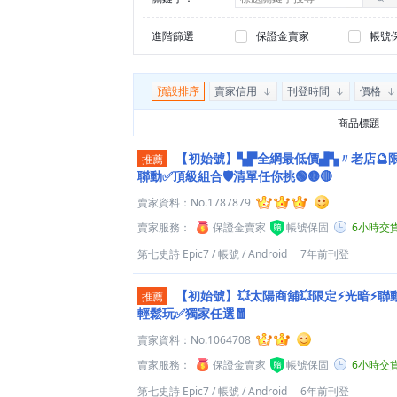
進階篩選
保證金賣家
帳號
預設排序
賣家信用
刊登時間
價格
商品標題
【初始號】▚▛全網最低價▟▚〃老店🔮
推薦
聯動✅頂級組合🛡️清單任你挑🟢🟡🔴
賣家資料：
No.1787879
賣家服務：
保證金賣家
帳號保固
6小時交
第七史詩 Epic7
/
帳號
/
Android
7年前刊登
【初始號】💥太陽商舖💥限定⚡光暗⚡聯
推薦
輕鬆玩✅獨家任選🧧
賣家資料：
No.1064708
賣家服務：
保證金賣家
帳號保固
6小時交
第七史詩 Epic7
/
帳號
/
Android
6年前刊登