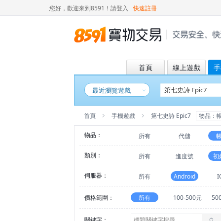
您好，歡迎來到8591！
請登入
快速註冊
首頁
線上遊戲
手
最近瀏覽遊戲
首頁
手機遊戲
第七史詩 Epic7
物品：
物品：
所有
代儲
類別：
所有
進度號
初
伺服器：
所有
Android
I
價格範圍：
所有
100-500元
50
關鍵字：