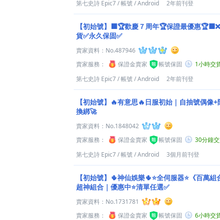
第七史詩 Epic7
/
帳號
/
Android
2年前刊登
【初始號】⬛️🏆歡慶７周年🏆保證最優惠🏆⬛
貨✅永久保固✅
賣家資料：
No.487946
賣家服務：
保證金賣家
帳號保固
1小時交
第七史詩 Epic7
/
帳號
/
Android
2年前刊登
【初始號】🔥有意思🔥日服初始｜自抽號偶像+
換綁🚀
賣家資料：
No.1848042
賣家服務：
保證金賣家
帳號保固
30分鐘
第七史詩 Epic7
/
帳號
/
Android
3個月前刊登
【初始號】🌵神仙娛樂🌵⭐全伺服器⭐《百萬
超神組合｜優惠中⭐清單任選✅
賣家資料：
No.1731781
賣家服務：
保證金賣家
帳號保固
6小時交