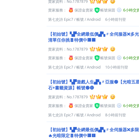
賣家資料：
No.1787879
賣家服務：
保證金賣家
帳號保固
6小時交
第七史詩 Epic7
/
帳號
/
Android
6小時前刊登
【初始號】▚▛全網最低價▟▚〃全伺服器❌多光
清單任你挑🧧特價中🟥🟩
賣家資料：
No.1787879
賣家服務：
保證金賣家
帳號保固
6小時交
第七史詩 Epic7
/
帳號
/
Android
10小時前刊登
【初始號】▚▛遊戲人生▟▚〃亞服🟢【光暗五星x
石+書籤資源】帳號🟢🔴
賣家資料：
No.1787879
賣家服務：
保證金賣家
帳號保固
6小時交
第七史詩 Epic7
/
帳號
/
Android
8小時前刊登
【初始號】▚▛全網最低價▟▚〃全伺服器❌多限
🔥光暗限定🧧特價中🟥🟨