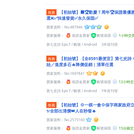
【初始號】⬛️🏆歡慶７周年🏆保證最優
推薦
選❌✅快速發貨✅永久保固✅
賣家資料：
No.487946
賣家服務：
保證金賣家
帳號保固
1小時交
第七史詩 Epic7
/
帳號
/
Android
3年前刊登
【初始號】【全8591最便宜】第七史詩
推薦
始／進度多石🔥降價促銷｜清單任選
賣家資料：
No.1697841
賣家服務：
保證金賣家
帳號保固
12小時
第七史詩 Epic7
/
帳號
/
Android
7年前刊登
【初始號】💠一棋一會💠保字商家政府
推薦
✨全部出清價👑人在秒發🔥
賣家資料：
No.2575160
賣家服務：
保證金賣家
帳號保固
15分鐘