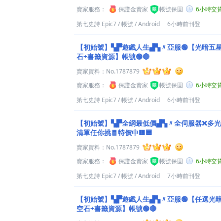
賣家服務：
保證金賣家
帳號保固
6小時交
第七史詩 Epic7
/
帳號
/
Android
6小時前刊登
【初始號】▚▛遊戲人生▟▚〃亞服🟢【光暗五星x
石+書籤資源】帳號🟢🔴
賣家資料：
No.1787879
賣家服務：
保證金賣家
帳號保固
6小時交
第七史詩 Epic7
/
帳號
/
Android
6小時前刊登
【初始號】▚▛全網最低價▟▚〃全伺服器❌多光
清單任你挑🧧特價中🟨🟦
賣家資料：
No.1787879
賣家服務：
保證金賣家
帳號保固
6小時交
第七史詩 Epic7
/
帳號
/
Android
7小時前刊登
【初始號】▚▛遊戲人生▟▚〃亞服🟢【任選光暗五
空石+書籤資源】帳號🟢🔴