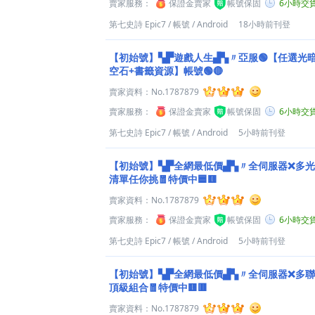
賣家服務：
保證金賣家
帳號保固
6小時交
第七史詩 Epic7
/
帳號
/
Android
18小時前刊登
【初始號】▚▛遊戲人生▟▚〃亞服🟢【任選光暗五
空石+書籤資源】帳號🟢🔴
賣家資料：
No.1787879
賣家服務：
保證金賣家
帳號保固
6小時交
第七史詩 Epic7
/
帳號
/
Android
5小時前刊登
【初始號】▚▛全網最低價▟▚〃全伺服器❌多光
清單任你挑🧧特價中🟦🟨
賣家資料：
No.1787879
賣家服務：
保證金賣家
帳號保固
6小時交
第七史詩 Epic7
/
帳號
/
Android
5小時前刊登
【初始號】▚▛全網最低價▟▚〃全伺服器❌多聯
頂級組合🧧特價中🟨🟥
賣家資料：
No.1787879