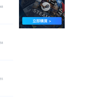
48
58
55