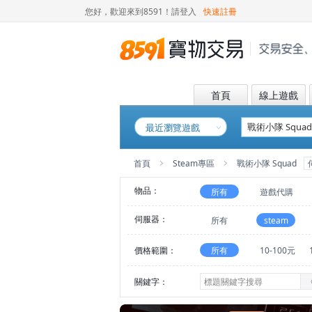
您好，歡迎來到8591！
請登入
快速註冊
首頁
線上遊戲
最近瀏覽遊戲
首頁
Steam專區
戰術小隊 Squad
物品：
所有
遊戲代購
伺服器：
所有
steam
價格範圍：
所有
10-100元
關鍵字：