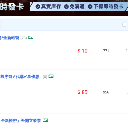
代購/全新帳號
(23)
$ 10
771
2
 遊戲序號✔代購✔享優惠
(8)
$ 85
956
 全新帳密』🌟開立發票