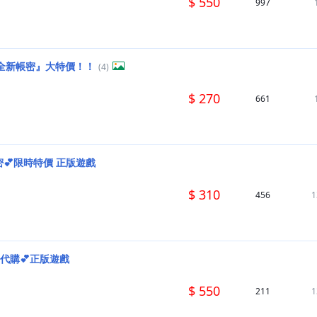
$ 550
997
d 全新帳密』大特價！！
(4)
$ 270
661
💕限時特價 正版遊戲
$ 310
456
1
］代購💕正版遊戲
$ 550
211
1