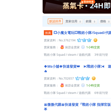
默認排序
賣家信用
銷量
價格
💥小魔女電玩💥戰術小隊/Squad/
推薦
賣家資料：
No.3762194
賣家服務：
保證金賣家
1小時交貨
戰術小隊 Squad
/
steam
/
遊戲代購
3年前刊登
🍀Ms小舖🍀快速發貨👑 ⧔戰術小隊⧕
🔥
賣家資料：
No.702657
賣家服務：
保證金賣家
1小時交貨
戰術小隊 Squad
/
steam
/
遊戲代購
6年前刊登
🎀微微代購🎀快速發貨『戰術小隊 指揮官版
🌟