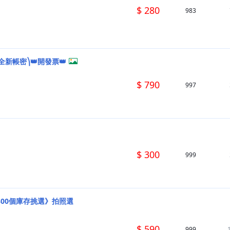
$ 280
983
新帳密⎞👑開發票👑
$ 790
997
$ 300
999
300個庫存挑選》拍照選
$ 590
999