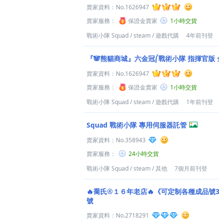
賣家資料：
No.1626947
賣家服務：
保證金賣家
1小時交貨
戰術小隊 Squad
/
steam
/
遊戲代購
4年前刊登
『🐼熊貓商城』六金冠⎛戰術小隊 指揮官版 全
賣家資料：
No.1626947
賣家服務：
保證金賣家
1小時交貨
戰術小隊 Squad
/
steam
/
遊戲代購
1年前刊登
Squad 戰術小隊 專用伺服器託管
賣家資料：
No.358943
賣家服務：
24小時交貨
戰術小隊 Squad
/
steam
/
其他
7個月前刊登
🔥喬氏®１６年老店🔥《可定制各種成品號
號
賣家資料：
No.2718291