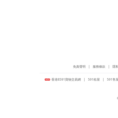
免責聲明
|
服務條款
|
隱
香港8591寶物交易網
|
591租屋
|
591售