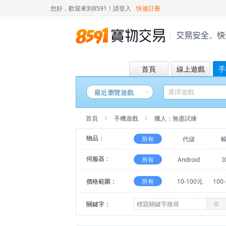
您好，歡迎來到8591！
請登入
快速註冊
首頁
線上遊戲
手
最近瀏覽遊戲
首頁
手機遊戲
獵人：無盡試煉
物品：
所有
代儲
伺服器：
所有
Android
I
價格範圍：
所有
10-100元
100
關鍵字：