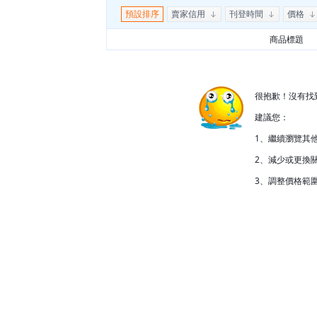
預設排序
賣家信用
刊登時間
價格
商品標題
很抱歉！沒有找
建議您：
1、繼續瀏覽其
2、減少或更換關
3、調整價格範圍