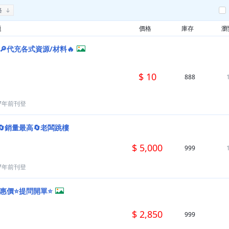
格
題
價格
庫存
瀏
🔎代充各式資源/材料🔥
$ 10
888
7年前刊登
銷量最高🔄老闆跳樓
$ 5,000
999
7年前刊登
優惠價⭐提問開單⭐
$ 2,850
999