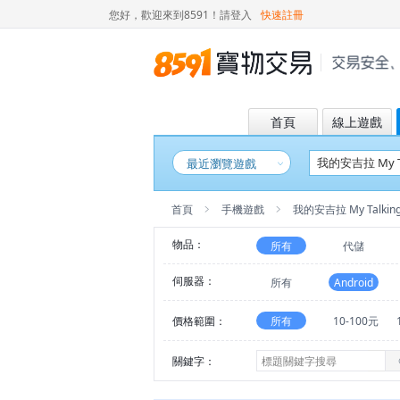
您好，歡迎來到8591！
請登入
快速註冊
首頁
線上遊戲
最近瀏覽遊戲
首頁
手機遊戲
我的安吉拉 My Talking
物品：
所有
代儲
伺服器：
所有
Android
價格範圍：
所有
10-100元
關鍵字：