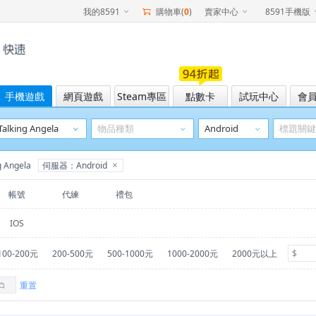
我的8591
購物車(
0
)
賣家中心
8591手機版
手機遊戲
網頁遊戲
Steam專區
點數卡
試玩中心
會
 Angela
伺服器：Android
帳號
代練
禮包
IOS
100-200元
200-500元
500-1000元
1000-2000元
2000元以上
重置