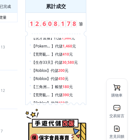
累計成交
已完成
覽量
1
2
6
0
8
1
7
8
,
,
筆
【Pokemon GO
】
代儲
1,460
元
113
【荒野亂鬥 Brawl Stars
】
代儲
410
元
【生存33天
】
代儲
30,580
元
【Roblox
】
代儲
200
元
【Roblox
】
代儲
450
元
【三角洲行動
】
帳號
180
元
112
【荒野亂鬥 Brawl Stars
】
代儲
390
元
購物車
【Roblox
】
代儲
150
元
【荒野亂鬥 Brawl Stars
】
代儲
400
元
【鳴潮
】
帳號
8,500
元
交易留言
【Garena 傳說對決
】
代儲
1,500
元
7
【Garena 傳說對決
】
帳號
2,021
元
意見回饋
【Garena 決勝時刻 Mobile
】
代儲
5,600
元