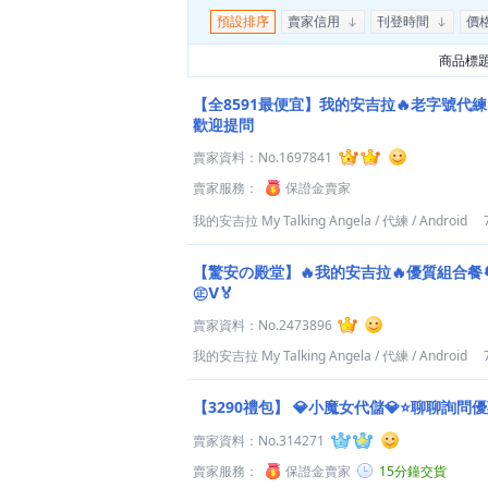
預設排序
賣家信用
刊登時間
價
商品標
【全8591最便宜】我的安吉拉🔥老字號代練
歡迎提問
賣家資料：
No.1697841
賣家服務：
保證金賣家
我的安吉拉 My Talking Angela
/
代練
/
Android
【驚安の殿堂】🔥我的安吉拉🔥優質組合餐
㊣Ⅴ🏅
賣家資料：
No.2473896
我的安吉拉 My Talking Angela
/
代練
/
Android
【3290禮包】
💎小魔女代儲💎⭐聊聊詢問
賣家資料：
No.314271
賣家服務：
保證金賣家
15分鐘交貨