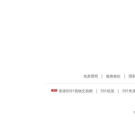
免責聲明
|
服務條款
|
隱
香港8591寶物交易網
|
591租屋
|
591售