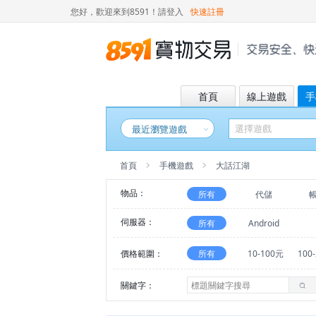
您好，歡迎來到8591！
請登入
快速註冊
首頁
線上遊戲
手
最近瀏覽遊戲
首頁
手機遊戲
大話江湖
物品：
所有
代儲
伺服器：
所有
Android
價格範圍：
所有
10-100元
100
關鍵字：