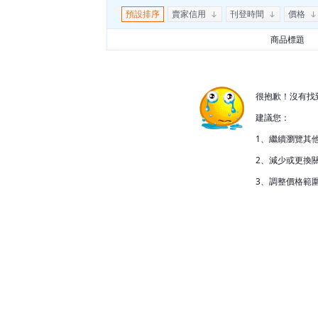
預設排序
賣家信用
刊登時間
價格
商品標題
很抱歉！沒有找
建議您：
1、繼續瀏覽其
2、減少或更換關
3、調整價格範圍