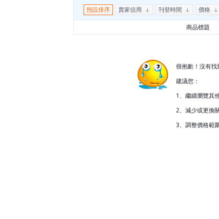
預設排序
賣家信用
刊登時間
價格
商品標題
很抱歉！沒有找
建議您：
1、繼續瀏覽其
2、減少或更換關
3、調整價格範圍