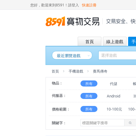
您好，歡迎來到8591！
請登入
快速註冊
首頁
線上遊戲
手
最近瀏覽遊戲
首頁
手機遊戲
賽馬傳奇
物品：
所有
代儲
伺服器：
所有
Android
I
價格範圍：
所有
10-100元
100
關鍵字：