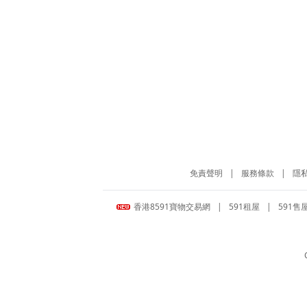
免責聲明
|
服務條款
|
隱
香港8591寶物交易網
|
591租屋
|
591售