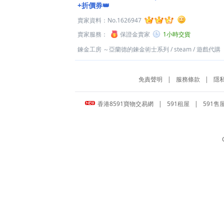
+折價券👑
賣家資料：
No.1626947
賣家服務：
保證金賣家
1小時交貨
鍊金工房 ～亞蘭德的鍊金術士系列
/
steam
/
遊戲代購
免責聲明
|
服務條款
|
隱
香港8591寶物交易網
|
591租屋
|
591售