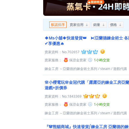
默認排序
賣家信用
銷量
價格
🍀Ms小舖🍀快速發貨👑 ⧔亞蘭德鍊金術士
✔享優惠🔥
賣家資料：
No.702657
賣家服務：
保證金賣家
1小時交貨
鍊金工房 ～亞蘭德的鍊金術士系列
/
steam
/
遊戲代購
🌸小櫻電玩🌸金冠代購「露露亞的鍊金工房亞
遊戲+折價券
賣家資料：
No.1843369
賣家服務：
保證金賣家
1小時交貨
鍊金工房 ～亞蘭德的鍊金術士系列
/
steam
/
遊戲代購
『🐼熊貓商城』快速發貨⎛鍊金工房 亞蘭德的鍊金