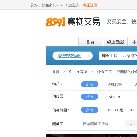
您好，歡迎來到8591！
請登入
快速註冊
首頁
線上遊戲
手
最近瀏覽遊戲
首頁
Steam專區
鍊金工房 ～亞蘭德的鍊
物品：
所有
遊戲代購
伺服器：
所有
steam
價格範圍：
所有
10-100元
100
關鍵字：