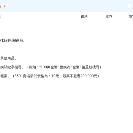
格
題
價格
庫存
瀏
有找到相關商品。
覽其他商品。
換關鍵字搜尋。（例如：“100萬金幣” 更換為 “金幣” 後重新搜尋）
範圍。（8591賣場最低價格為：10元，最高不超過200,000元）