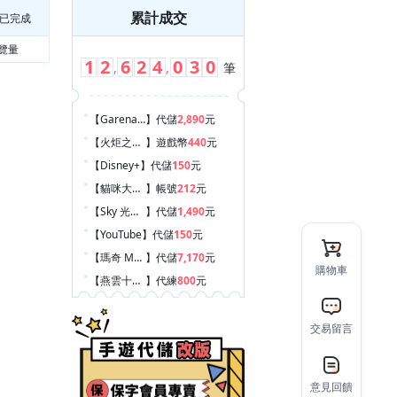
累計成交
已完成
覽量
1
2
6
2
4
0
3
0
,
,
筆
【Garena 傳說對決
】
代儲
2,890
元
【火炬之光：無限
】
遊戲幣
440
元
【Disney+
】
代儲
150
元
【貓咪大戰爭
】
帳號
212
元
【Sky 光遇 Sky: Children of the Light
】
代儲
1,490
元
【YouTube
】
代儲
150
元
【瑪奇 Mobile
】
代儲
7,170
元
購物車
【燕雲十六聲
】
代練
800
元
【絕區零
】
代儲
140
元
【崩壞：星穹鐵道
】
代儲
1,010
元
交易留言
【絕區零
】
代儲
2,430
元
【其他手遊
】
帳號
4,050
元
意見回饋
【鳴潮
】
代儲
150
元