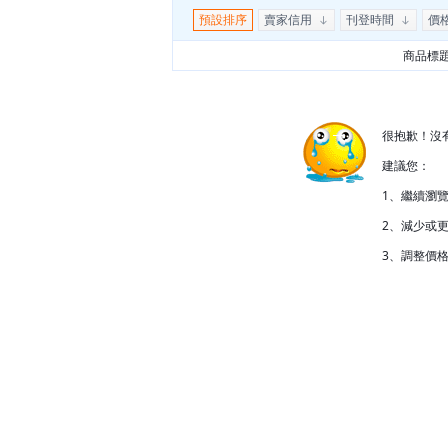
預設排序
賣家信用
刊登時間
價
商品標
很抱歉！沒
建議您：
1、繼續瀏
2、減少或更
3、調整價格