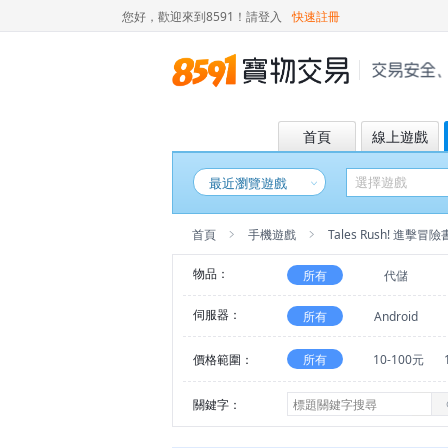
您好，歡迎來到8591！
請登入
快速註冊
首頁
線上遊戲
最近瀏覽遊戲
首頁
手機遊戲
Tales Rush! 進擊冒
物品：
所有
代儲
伺服器：
所有
Android
價格範圍：
所有
10-100元
關鍵字：