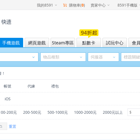
我的8591
購物車(
0
)
賣家中心
8591手機版
手機遊戲
網頁遊戲
Steam專區
點數卡
試玩中心
會
險書！
帳號
代練
禮包
iOS
100-200元
200-500元
500-1000元
1000-2000元
2000元以上
重置