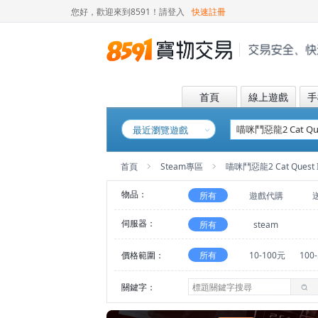
您好，歡迎來到8591！
請登入
快速註冊
首頁
線上遊戲
手
最近瀏覽遊戲
首頁
Steam專區
喵咪鬥惡龍2 Cat Quest I
物品：
所有
遊戲代購
伺服器：
所有
steam
價格範圍：
所有
10-100元
100
關鍵字：