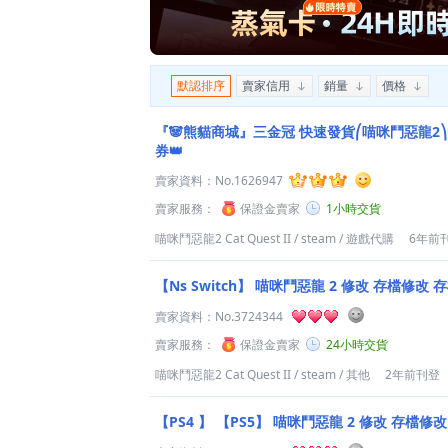
默認排序
賣家信用
銷量
價格
『🐼熊貓商城』三金冠 快速發貨⎛喵咪鬥惡龍2⎞
券👑
賣家資料：
No.1626947
賣家服務：
保證金賣家
1小時交貨
喵咪鬥惡龍2 Cat Quest II
/
steam
/
遊戲代購
6年前
【Ns Switch】 喵咪鬥惡龍 2 修改 存檔修改 
賣家資料：
No.3724344
賣家服務：
保證金賣家
24小時交貨
喵咪鬥惡龍2 Cat Quest II
/
steam
/
其他
2年前刊登
【PS4 】 【PS5】 喵咪鬥惡龍 2 修改 存檔修