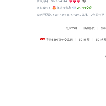
賣家資料：
No.3724344
賣家服務：
保證金賣家
24小時交貨
喵咪鬥惡龍2 Cat Quest II
/
steam
/
其他
2年前刊登
免責聲明
|
服務條款
|
隱
香港8591寶物交易網
|
591租屋
|
591售