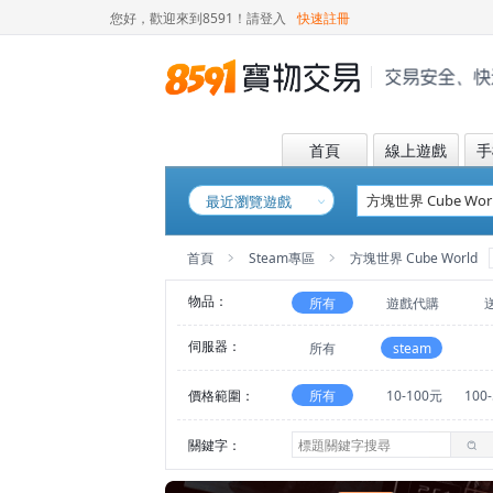
您好，歡迎來到8591！
請登入
快速註冊
首頁
線上遊戲
手
最近瀏覽遊戲
首頁
Steam專區
方塊世界 Cube World
物品：
所有
遊戲代購
伺服器：
所有
steam
價格範圍：
所有
10-100元
100
關鍵字：