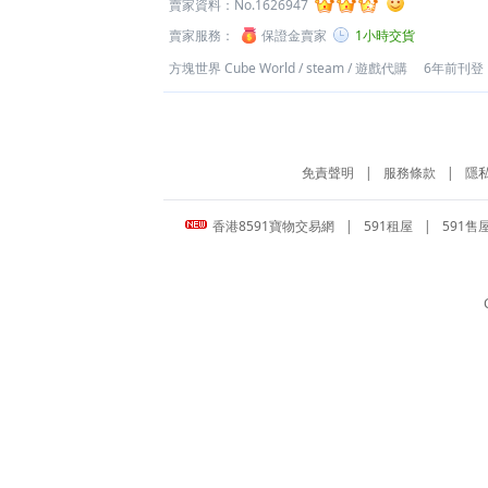
賣家資料：
No.1626947
賣家服務：
保證金賣家
1小時交貨
方塊世界 Cube World
/
steam
/
遊戲代購
6年前刊登
免責聲明
|
服務條款
|
隱
香港8591寶物交易網
|
591租屋
|
591售