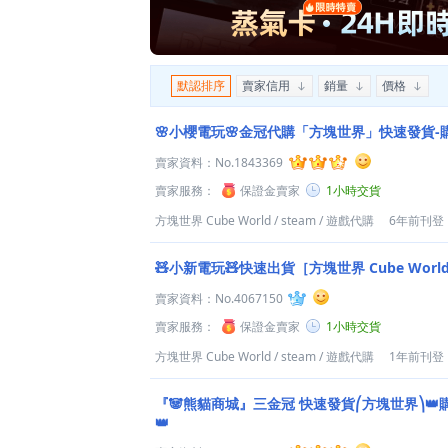
默認排序
賣家信用
銷量
價格
🌸小櫻電玩🌸金冠代購「方塊世界」快速發貨-
賣家資料：
No.1843369
賣家服務：
保證金賣家
1小時交貨
方塊世界 Cube World
/
steam
/
遊戲代購
6年前刊登
🧸小新電玩🧸快速出貨［方塊世界 Cube Wor
賣家資料：
No.4067150
賣家服務：
保證金賣家
1小時交貨
方塊世界 Cube World
/
steam
/
遊戲代購
1年前刊登
『🐼熊貓商城』三金冠 快速發貨⎛方塊世界⎞
👑